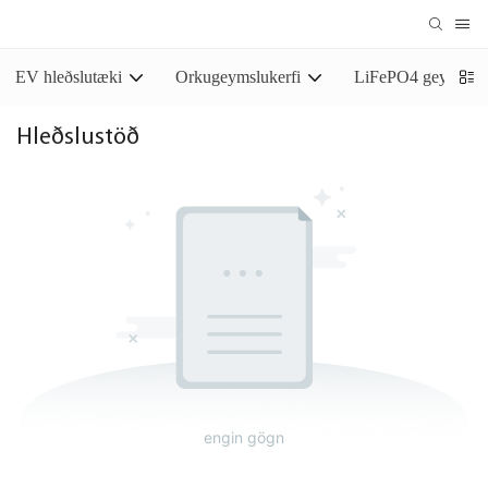
EV hleðslutæki
Orkugeymslukerfi
LiFePO4 geymslur
Hleðslustöð
engin gögn