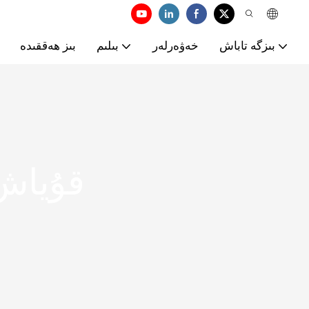
بىزگە تاباش
خەۋەرلەر
بىلىم
بىز ھەققىدە
قۇياش