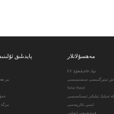
مەھسۇلاتلار
پايدىلىق ئۇلىنى
EV توك قاچىلىغۇچ
e
اش ئېنېرگىيىسى سىستېمىسى
بىز ھە
Solar Panel
ە ئەپلىك ئېلېكتر ئىستانسىسى
خەۋ
لىتىي باتارېيەسى
بىزگە 
قوشۇمچە زاپچاس