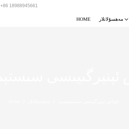
+86 18988945661
مەھسۇلاتلار
HOME
 ئېنېرگىيىسى سىستې
قۇياش ئېنېرگىيىسى سىستېمىسى
مەھسۇلاتلار
Home