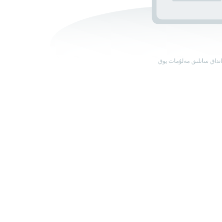
نداق سانلىق مەلۇمات يوق