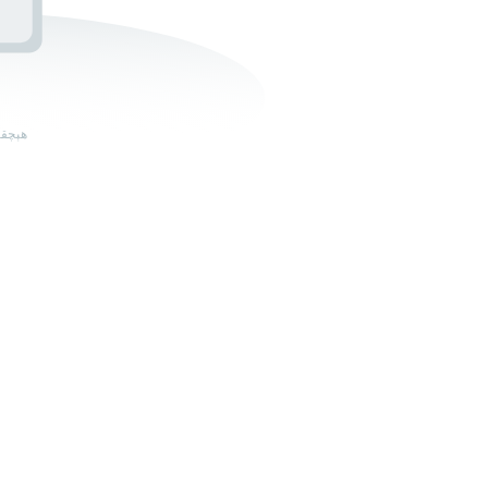
ھېچقا