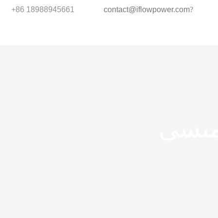
+86 18988945661
contact@iflowpower.com
?
مىسى