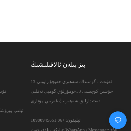
بىز بىلەن ئالاقىلىشىڭ
13-قەۋەت ، گومىنداڭ شەھىرى خەيجۇ رايونى
جۇشىن كوچىسى 33-نومۇرلۇق گومېي ئەقلىي
قۇي
ئىقتىدارلىق شەھەرنىڭ غەربىي مۇنارى
ئېلىپ يۈرۈشك
تېلېفون: +86 18988945661
WhatsApp / Messenger: +86
ئېلېكترونلۇق خەت: