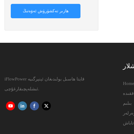
ھازىر تەكشۈرۈش ئەۋەتىڭ
شلار
iFlowPower قايتا ھاسىل بولىدىغان ئېنېرگىيە
Hom
ئىشلەپچىقارغۇچى.
ققىدە
بىلىم
ەرلەر
تاباش