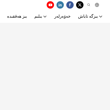
بىزگە تاباش
خەۋەرلەر
بىلىم
بىز ھەققىدە