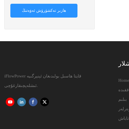
ھازىر تەكشۈرۈش ئەۋەتىڭ
شلار
iFlowPower قايتا ھاسىل بولىدىغان ئېنېرگىيە
Hom
ئىشلەپچىقارغۇچى.
ققىدە
بىلىم
ەرلەر
تاباش