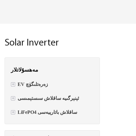
Solar Inverter
مەھسۇلاتلار
+
EV زەرەتلىگۈچ
+
AC EV توك قاچىلىغۇچ
ئېنېرگىيە ساقلاش سىستېمىسى
+
LiFePO4 ساقلاش باتارېيەسى
DC EV توك قاچىلىغۇچ
Inverter + Battery All-in-one
باتارېيە بىلەن EV توك قاچىلىغۇچ
قۇۋۋەت ئايلاندۇرغۇچ
تامغا ئورنىتىلغان باتارېيە