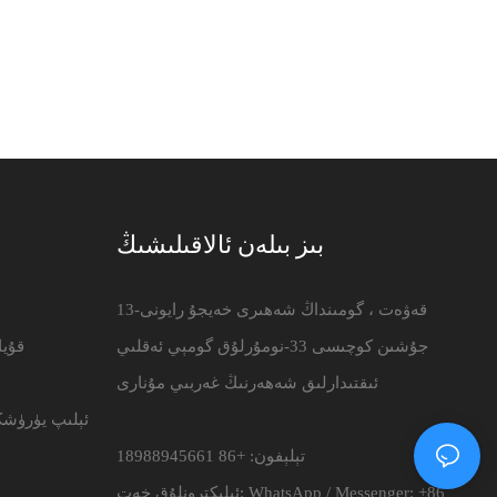
بىز بىلەن ئالاقىلىشىڭ
13-قەۋەت ، گومىنداڭ شەھىرى خەيجۇ رايونى
جۇشىن كوچىسى 33-نومۇرلۇق گومېي ئەقلىي
قۇي
ئىقتىدارلىق شەھەرنىڭ غەربىي مۇنارى
ئېلىپ يۈرۈشك
تېلېفون: +86 18988945661
WhatsApp / Messenger: +86
ئېلېكترونلۇق خەت: