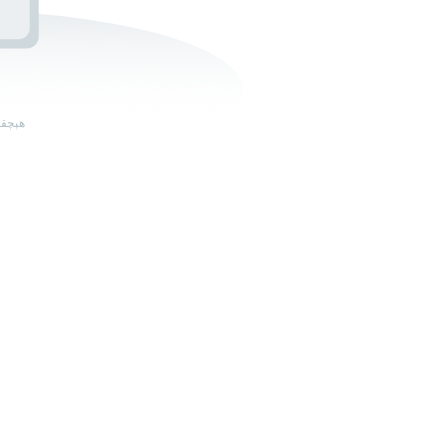
ھېچقا