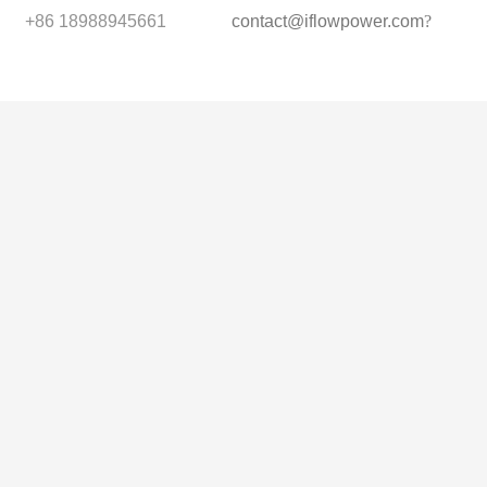
+86 18988945661
contact@iflowpower.com
?