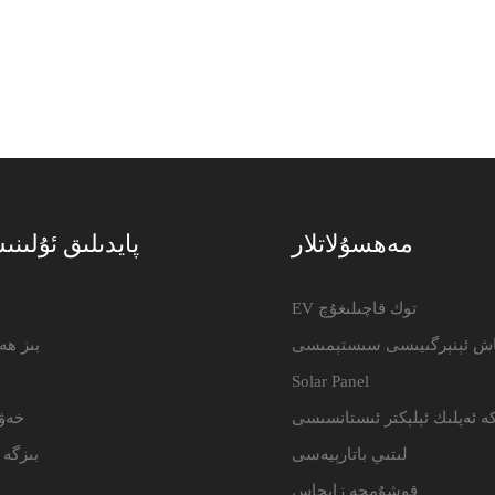
مەھسۇلاتلار
پايدىلىق ئۇلىنى
EV توك قاچىلىغۇچ
e
اش ئېنېرگىيىسى سىستېمىسى
بىز ھە
Solar Panel
ە ئەپلىك ئېلېكتر ئىستانسىسى
خەۋ
لىتىي باتارېيەسى
بىزگە 
قوشۇمچە زاپچاس