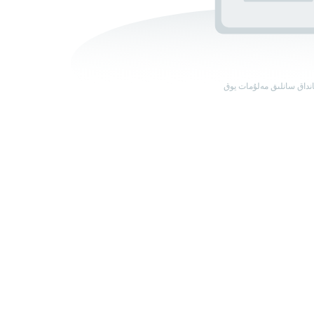
نداق سانلىق مەلۇمات يوق