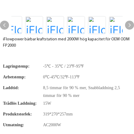
iFlowpower bärbar kraftstation med 2000W hög kapacitet för OEM ODM
FP2000
Lagringstemp:
-5℃ - 35℃ / 23℉-95℉
Arbetstemp:
0℃-45℃/32℉-113℉
Laddtid:
8,5 timmar för 90 % mer, Snabbladdning 2,5
timmar för 90 % mer
Trådlös Laddning:
15W
Produktstorlek:
319*270*257mm
Utmatning:
AC2000W