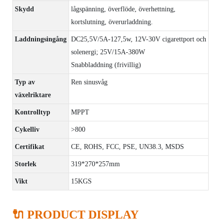
Skydd
lågspänning, överflöde, överhettning,
kortslutning, överurladdning.
Laddningsingång
DC25,5V/5A-127,5w, 12V-30V cigarettport och
solenergi; 25V/15A-380W
Snabbladdning (frivillig)
Typ av
Ren sinusvåg
växelriktare
Kontrolltyp
MPPT
Cykelliv
>800
Certifikat
CE, ROHS, FCC, PSE, UN38.3, MSDS
Storlek
319*270*257mm
Vikt
15KGS
🔌 PRODUCT DISPLAY