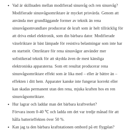
Vad är skillnaden mellan modifierad sinusvåg och ren sinusvåg?
Modifierade sinusvågsomriktare är mycket prisvärda. Genom att
använda mer grundläggande former av teknik än rena
sinusvågsomvandlare producerar de kraft som är helt tillräcklig för
att driva enkel elektronik, som din bärbara dator. Modifierade
växelriktare är bäst lämpade för resistiva belastningar som inte har
en startstöt. Omriktare för rena sinusvågor använder mer
sofistikerad teknik för att skydda även de mest känsliga
elektroniska apparaterna. Som ett resultat producerar rena
sinusvågsomriktare effekt som är lika med – eller är bättre än –
effekten i ditt hem. Apparater kanske inte fungerar korrekt eller
kan skadas permanent utan den rena, mjuka kraften hos en ren
sinusvågsomriktare.
Hur lagrar och laddar man det bärbara kraftverket?
Förvara inom 0-40 ℃ och ladda om det var tredje månad för att
hålla batterieffekten över 50 %.
Kan jag ta den bärbara kraftstationen ombord på ett flygplan?