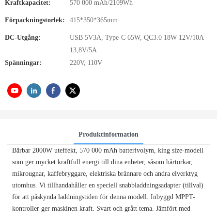
Kraftkapacitet:
570 000 mAh/2109Wh
Förpackningstorlek:
415*350*365mm
DC-Utgång:
USB 5V3A, Type-C 65W, QC3.0 18W 12V/10A
13,8V/5A
Spänningar:
220V, 110V
Produktinformation
Bärbar 2000W uteffekt, 570 000 mAh batterivolym, king size-modell
som ger mycket kraftfull energi till dina enheter, såsom hårtorkar,
mikrougnar, kaffebryggare, elektriska brännare och andra elverktyg
utomhus. Vi tillhandahåller en speciell snabbladdningsadapter (tillval)
för att påskynda laddningstiden för denna modell. Inbyggd MPPT-
kontroller ger maskinen kraft. Svart och grått tema. Jämfört med