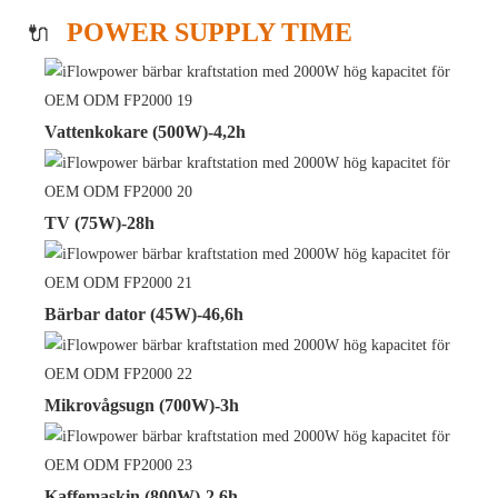
POWER SUPPLY TIME
🔌
Vattenkokare (500W)-4,2h
TV (75W)-28h
Bärbar dator (45W)-46,6h
Mikrovågsugn (700W)-3h
Kaffemaskin (800W)-2,6h