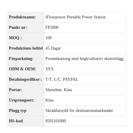
Produktnamn:
iFlowpower Portable Power Station
Punkt nr:
FP2000
MOQ：
100
Produktions ledtid
45 Dagar
Förpackning:
Presentkartong med högkvalitativt skuminlägg
ODM & OEM:
YES
Betalningsvillkor::
T/T, L/C, PAYPAL
Portar:
Shenzhen, Kina
Ursprungsort:
Kina
Plugg typ
Skräddarsydd för destinationsmarknader
HS-kod
8501101000