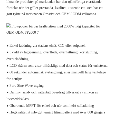
liknande produkter på marknaden har den ojämförliga enastående
fördelar när det gäller prestanda, kvalitet, utseende etc. och har ett
gott rykte på marknaden Grossist och OEM / ODM välkomna.
● Enkel laddning via stadens elnät, CIG eller solpanel.
● Skydd av lågspänning, överflöde, överhettning, kortslutning,
överurladdning.
● LCD-skärm som visar tillräckligt med data och status för enheterna.
● 60 sekunder automatisk avstängning, eller manuellt lång vänteläge
för nattljus.
● Pure Sine Wave-utgång
● Damm-, sand- och vattentätt överdrag tillverkat av silikon av
livsmedelsklass
● Oberoende MPPT för enkel och när som helst solladdning
● Högkvalitativt inbyggt ternärt litiumbatteri med över 800 gångers