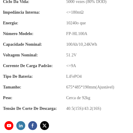
Ciclo Da Vida:
5000 vezes (80% DOD)
Impedância Interna:
<=180mΩ
Energia:
10240o que
Número Modelo:
FP-HL100A
Capacidade Nominal:
100Ah/10,24KWh
Voltagem Nominal:
51.2V
Corrente De Carga Padrão:
<=9A
Tipo De Bateria:
LiFePO4
Tamanho:
675*485*190mm(Ajustável)
Peso:
Cerca de 92kg
Tensão De Corte De Descarga:
40.5(15S)/43.2(16S)