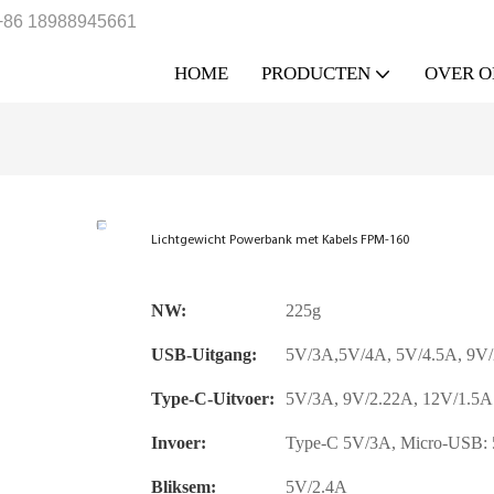
+86 18988945661
HOME
PRODUCTEN
OVER O
Lichtgewicht Powerbank met Kabels FPM-160
NW:
225g
USB-Uitgang:
5V/3A,5V/4A, 5V/4.5A, 9V/
Type-C-Uitvoer:
5V/3A, 9V/2.22A, 12V/1.5
Invoer:
Type-C 5V/3A, Micro-USB:
Bliksem:
5V/2.4A