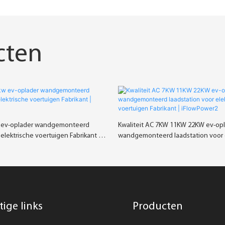
cten
w ev-oplader wandgemonteerd
Kwaliteit AC 7KW 11KW 22KW ev-op
 elektrische voertuigen Fabrikant |
wandgemonteerd laadstation voor 
voertuigen Fabrikant | iFlowPower2
tige links
Producten