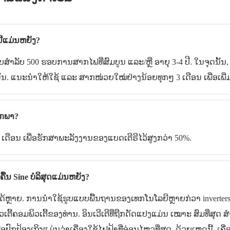
ີ້ແມ່ນຫຍັງ?
ນດັບສໍາລັບ 500 ຮອບການສາກໄຟທີ່ສົມບູນ ແລະ/ຫຼື ອາຍຸ 3-4 ປີ. ໃນຈຸ
້ນ. ແນະນຳໃຫ້ໃຊ້ ແລະ ສາກໜ່ວຍໃໝ່ຢ່າງນ້ອຍທຸກໆ 3 ເດືອນ ເພື່ອເພ
ົກພາ?
ດືອນ ເພື່ອຮັກສາພະລັງງານຂອງແບດເຕີຣີໄວ້ສູງກວ່າ 50%.
ື້ນ Sine ບໍລິສຸດແມ່ນຫຍັງ?
້ຫຼາຍ. ການນໍາໃຊ້ຮູບແບບພື້ນຖານຂອງເທກໂນໂລຍີຫຼາຍກ່ວາ inverters ຄ
້ຄອມພິວເຕີ້ຂອງທ່ານ. ອິນເວີເຕີທີ່ຖືກດັດແປງແມ່ນ ເໝາະ ສົມທີ່ສຸດ ສຳ
ື່ອປົກປ້ອງເຖິງແມ່ນວ່າເຄື່ອງໃຊ້ໄຟຟ້າທີ່ອ່ອນໄຫວທີ່ສຸດ. ດ້ວຍເຫດນີ້, ເຄື່