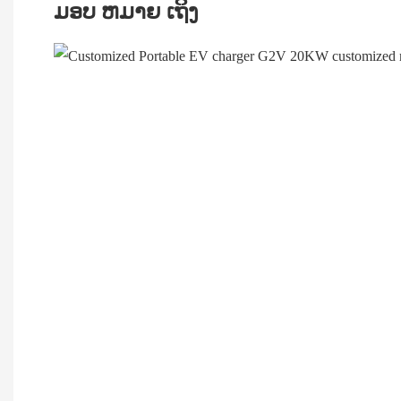
ມອບ ຫມາຍ ເຖິງ