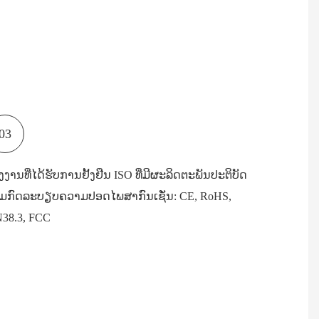
03
ງງານທີ່ໄດ້ຮັບການຢັ້ງຢືນ ISO ທີ່ມີຜະລິດຕະພັນປະຕິບັດ
ມກົດລະບຽບຄວາມປອດໄພສາກົນເຊັ່ນ: CE, RoHS,
38.3, FCC