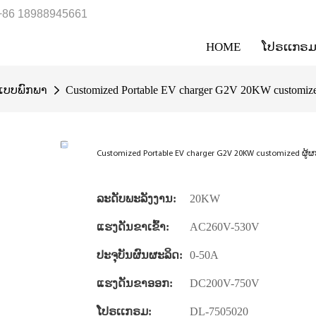
+86 18988945661
HOME
ໂປຣເເກຣ
ແບບພົກພາ
Customized Portable EV charger G2V 20KW customiz
Customized Portable EV charger G2V 20KW customized ຜູ້
ລະດັບພະລັງງານ:
20KW
ແຮງດັນຂາເຂົ້າ:
AC260V-530V
ປະຈຸບັນຜົນຜະລິດ:
0-50A
ແຮງດັນຂາອອກ:
DC200V-750V
ໂປຣເເກຣມ:
DL-7505020