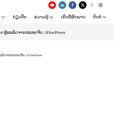
ມ
ກ່ຽວກັບ
ຄວາມຮູ້
ເກີດຂໍ້ຜິດພາດ
ຕິດຕໍ່
ed ຜູ້ຜະລິດຈາກປະເທດຈີນ | iFlowPower
ຜະລິດຈາກປະເທດຈີນ | iFlowPower