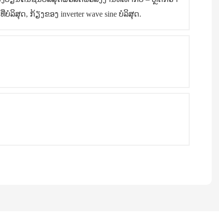
ິສຸດ, ກ້ຽງຂອງ inverter wave sine ບໍລິສຸດ.