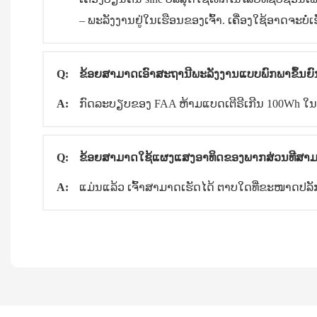
– ພະລັງງານຢູ່ໃນເຮືອນຂອງເຈົ້າ. ເຄື່ອງໃຊ້ອາດຈະບໍ່
Q:
ຂ້ອຍສາມາດເອົາສະຖານີພະລັງງານແບບພົກພາຂຶ້ນຍົນ
A:
ກົດລະບຽບຂອງ FAA ຫ້າມແບດເຕີຣີເກີນ 100Wh ໃນ
Q:
ຂ້ອຍສາມາດໃຊ້ແຜງແສງອາທິດຂອງພາກສ່ວນທີສາມເພ
A:
ແມ່ນແລ້ວ ເຈົ້າສາມາດເຮັດໄດ້ ຕາບໃດທີ່ຂະໜາດປລັກ