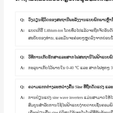
Q:
ວົງວຽນຊີວິດຂອງສະຖານີພະລັງງານແບບພົກພາເຫຼົ່ານ
A:
ແບດເຕີຣີ້ Lithium-ion ໂດຍທົ່ວໄປແລ້ວຈະຖືກຈັດອັ
ສະບັບຂອງທ່ານ, ແລະມັນຈະຄ່ອຍໆຫຼຸດລົງຈາກບ່ອນນັ
Q:
ວິທີການເກັບຮັກສາແລະສາກໄຟສະຖານີໄຟຟ້າແບບພ
A:
ກະລຸນາເກັບໄວ້ພາຍໃນ 0-40 ℃ ແລະ ສາກໄຟທຸກໆ 3 ເ
Q:
ຄວາມແຕກຕ່າງລະຫວ່າງຄື້ນ Sine ທີ່ຖືກດັດແປງ ແລະຄ
A:
ການປ່ຽນແປງ sine wave inverters ແມ່ນສາມາດໃຫ້ໄດ
ສົມບູນສໍາລັບການໃຊ້ໄຟຟ້າແບບງ່າຍດາຍເຊັ່ນຄອມພິວເຕີ
ເຄື່ອງປ່ຽນຄື້ນ sine ບໍລິສຸດໃຊ້ເທກໂນໂລຍີທີ່ຊັບຊ້ອນເພ