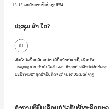
13. ລະດັບການປົກປ້ອງ: IP54
ປະຊຸມ ສໍ່າ ໃດ?
01
ເທັກໂນໂລຍີນະວັດຕະກໍາໄດ້ຖືກນໍາສະເຫນີ, ເຊັ່ນ: Fast
Charging ແລະເຕັກໂນໂລຢີ BMS ກ້າວຫນ້າເພື່ອປະສິດທິພາບ
ພະລັງງານສູງສຸດສໍາລັບກິດຈະກໍານອກປະເພດຕ່າງໆ.
ຄໍາຖາມທີ່ພົບເລື້ອຍກ່ຽວກັບຜູ້ຜະລິດກ