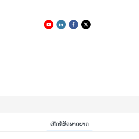
ເກີດຂໍ້ຜິດພາດພາດ