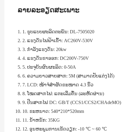
ລາຍລະອຽດສະເພາະ
1. ຮູບແບບຜະລິດຕະພັນ: DL-7505020
2. ແຮງດັນໄຟຟ້າເຂົ້າ: AC260V-530V
3. ກໍາລັງແຮງດັນ: 20kw
4. ແຮງດັນຂາອອກ: DC200V-750V
5. ປະຈຸບັນຜົນຜະລິດ: 0-50A
6. ຄວາມຍາວສາຍສາກ: 5M (ສາມາດປັບແຕ່ງໄດ້)
7. LCD: ໜ້າຈໍສຳຜັດຂະໜາດ 4.3 ນິ້ວ
8. ໂໝດສາກໄຟ: ແຕະເລີ່ມຕົ້ນ (ລະຫັດຜ່ານ)
9. ປືນສາກໄຟ DC: GB/T (CCS1/CCS2/CHAdeMO)
10. ຂະຫນາດ: 540*210*520mm
11. ນ້ໍາຫນັກ: 35KG
12. ອຸນຫະພູມການເຮັດວຽກ: -10 ℃ ~ 60 ℃