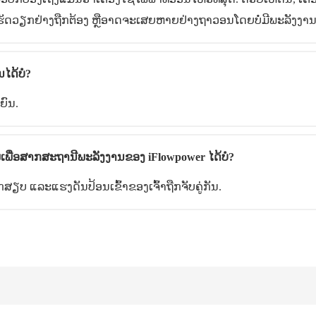
ເຮັດວຽກຢ່າງຖືກຕ້ອງ ຫຼືອາດຈະເສຍຫາຍຢ່າງຖາວອນໂດຍບໍ່ມີພະລັງງານທີ່ບໍລ
ໄດ້ບໍ?
ຍົນ.
ື່ອສາກສະຖານີພະລັງງານຂອງ iFlowpower ໄດ້ບໍ?
ສຽບ ແລະແຮງດັນປ້ອນເຂົ້າຂອງເຈົ້າຖືກຈັບຄູ່ກັນ.