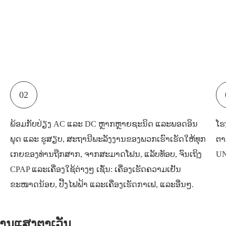
02
ພ້ອມກັບປ່ຽງ AC ແລະ DC ຫຼາກຫຼາຍຊະນິດ ແລະພອດອິນ
ໂຮ
ພຸດ ແລະ ຮູສຽບ, ສະຖານີພະລັງງານຂອງພວກເຮົາເຮັດໃຫ້ທຸກ
ຕາ
ເກຍຂອງທ່ານຖືກສາກ, ຈາກສະມາດໂຟນ, ແລັບທັອບ, ຈົນເຖິງ
UN
CPAP ແລະເຄື່ອງໃຊ້ຕ່າງໆ ເຊັ່ນ: ເຄື່ອງເຮັດຄວາມເຢັນ
ຂະໜາດນ້ອຍ, ປີ້ງໄຟຟ້າ ແລະເຄື່ອງເຮັດກາເຟ, ແລະອື່ນໆ.
ະດານແສງຕາເວັນ