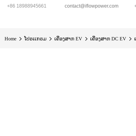
+86 18988945661
contact@iflowpower.com
Home
ໂປຣເເກຣມ
ເຄື່ອງສາກ EV
ເຄື່ອງສາກ DC EV