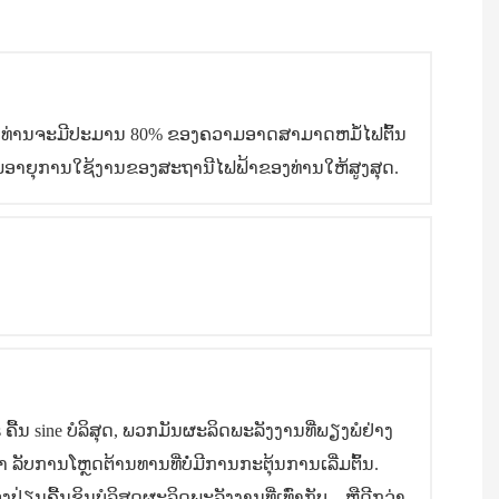
ດນັ້ນ, ທ່ານຈະມີປະມານ 80% ຂອງຄວາມອາດສາມາດຫມໍ້ໄຟຕົ້ນ
ີ່ມອາຍຸການໃຊ້ງານຂອງສະຖານີໄຟຟ້າຂອງທ່ານໃຫ້ສູງສຸດ.
ື້ນ sine ບໍລິສຸດ, ພວກມັນຜະລິດພະລັງງານທີ່ພຽງພໍຢ່າງ
 ລັບການໂຫຼດຕ້ານທານທີ່ບໍ່ມີການກະຕຸ້ນການເລີ່ມຕົ້ນ.
ອງປ່ຽນຄື້ນຊິນບໍລິສຸດຜະລິດພະລັງງານທີ່ເທົ່າກັບ – ຫຼືດີກວ່າ