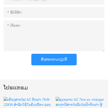
ຊື່ບໍລິສັດ
ເນື້ອຫາ
ສົ່ງສອບຖາມດຽວນີ້
ໂປຣເເກຣມ