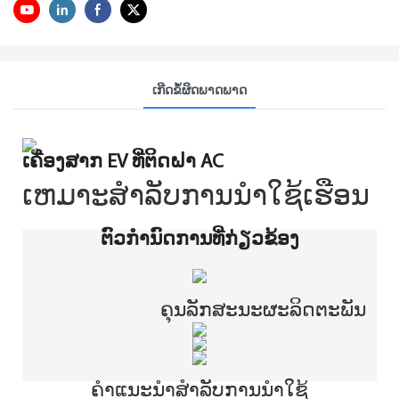
ເກີດຂໍ້ຜິດພາດພາດ
ເຄື່ອງສາກ EV ທີ່ຕິດຝາ AC
ເຫມາະສໍາລັບການນໍາໃຊ້ເຮືອນ
ຕົວກໍານົດການທີ່ກ່ຽວຂ້ອງ
ຄຸນ​ລັກ​ສະ​ນະ​ຜະ​ລິດ​ຕະ​ພັນ​
ຄໍາແນະນໍາສໍາລັບການນໍາໃຊ້