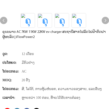
ຄຸນະພາບ AC 7KW 11KW 22KW ev charger ສະຖານີສາກໄຟລົດໄຟຟ້າຕິດຝາ
ຜູ້ຜະລິດ | iFlowPower2
ດູດ:
12 ເດືອນ
ປະໂຫຍດ:
ມີຕົວຢ່າງ
ໂປຣເເກຣມ:
AC
MOQ:
20 ຕັ້ງ
ໂປຣເເກຣມ:
ສີ, ໂລໂກ້, ການຫຸ້ມຫໍ່ນອກ, ຄວາມຍາວຂອງສາຍ, ແລະອື່ນໆ
ເວລານໍາ:
ຫຼາຍ​ກວ່າ 100 ຕ່ອນ​, ທີ່​ຈະ​ໄດ້​ຮັບ​ການ​ຕໍ່​ລອງ​