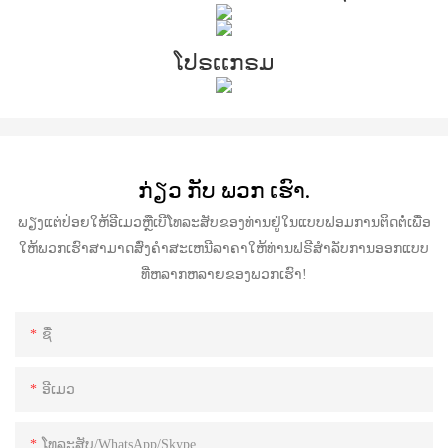
ໂປຣເເກຣມ
ກ່ຽວ ກັບ ພວກ ເຮົາ.
ພຽງແຕ່ປ່ອຍໃຫ້ອີເມວຫຼືເບີໂທລະສັບຂອງທ່ານຢູ່ໃນແບບຟອມການຕິດຕໍ່ເພື່ອ
ໃຫ້ພວກເຮົາສາມາດສົ່ງຄໍາສະເຫນີລາຄາໃຫ້ທ່ານຟຣີສໍາລັບການອອກແບບ
ທີ່ຫລາກຫລາຍຂອງພວກເຮົາ!
ຊື່
ອີເມວ
ໂທລະສັບ/WhatsApp/Skype