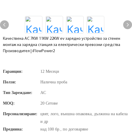
Качествена AC 7KW 11KW 22KW ev зарядно устройство за стенен
монтаж на зарядна станция за електрически превозни средства
Производител | iFlowPower2
Гаранция:
12 Месеци
Ползи:
Налична проба
Тип Зареждане:
AC
MOQ:
20 Сетове
Персонализиране:
цвят, лого, външна опаковка, дължина на кабела
и др
Преднина:
над 100 бр., по договаряне