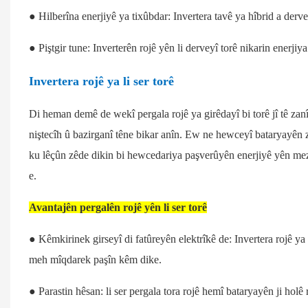
● Hilberîna enerjiyê ya tixûbdar: Invertera tavê ya hîbrid a derve
● Piştgir tune: Inverterên rojê yên li derveyî torê nikarin enerjiy
Invertera rojê ya li ser torê
Di heman demê de wekî pergala rojê ya girêdayî bi torê jî tê zanî
niştecîh û bazirganî têne bikar anîn. Ew ne hewceyî bataryayên z
ku lêçûn zêde dikin bi hewcedariya paşverûyên enerjiyê yên mezin
e.
Avantajên pergalên rojê yên li ser torê
● Kêmkirinek girseyî di fatûreyên elektrîkê de: Invertera rojê ya h
meh mîqdarek paşîn kêm dike.
● Parastin hêsan: li ser pergala tora rojê hemî bataryayên ji holê 