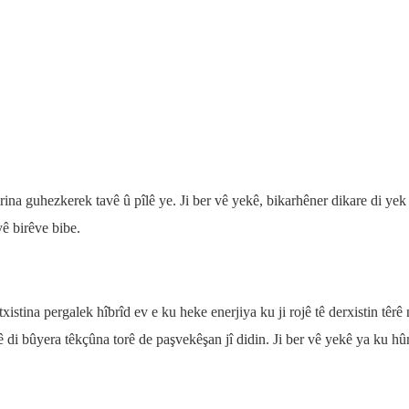
rina guhezkerek tavê û pîlê ye. Ji ber vê yekê, bikarhêner dikare di yek
yê birêve bibe.
istina pergalek hîbrîd ev e ku heke enerjiya ku ji rojê tê derxistin têr
ê di bûyera têkçûna torê de paşvekêşan jî didin. Ji ber vê yekê ya ku hûn