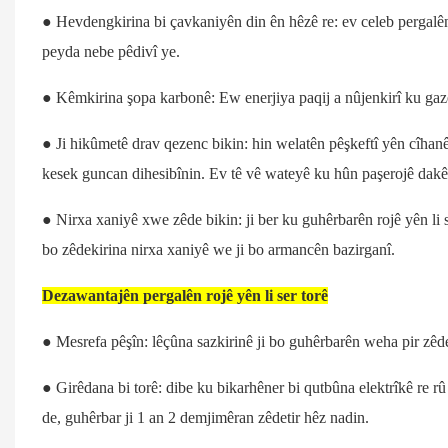
● Hevdengkirina bi çavkaniyên din ên hêzê re: ev celeb pergalên 
peyda nebe pêdivî ye.
● Kêmkirina şopa karbonê: Ew enerjiya paqij a nûjenkirî ku ga
● Ji hikûmetê drav qezenc bikin: hin welatên pêşkeftî yên cîh
kesek guncan dihesibînin. Ev tê vê wateyê ku hûn paşerojê dakêşek
● Nirxa xaniyê xwe zêde bikin: ji ber ku guhêrbarên rojê yên li 
bo zêdekirina nirxa xaniyê we ji bo armancên bazirganî.
Dezawantajên pergalên rojê yên li ser torê
● Mesrefa pêşîn: lêçûna sazkirinê ji bo guhêrbarên weha pir zêde
● Girêdana bi torê: dibe ku bikarhêner bi qutbûna elektrîkê re rû
de, guhêrbar ji 1 an 2 demjimêran zêdetir hêz nadin.