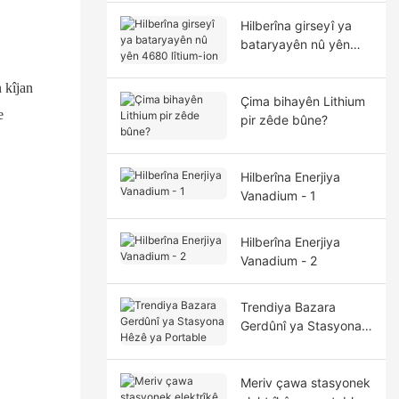
Hilberîna girseyî ya
bataryayên nû yên
4680 lîtium-ion
 kîjan
Çima bihayên Lithium
e
pir zêde bûne?
Hilberîna Enerjiya
Vanadium - 1
Hilberîna Enerjiya
Vanadium - 2
Trendiya Bazara
Gerdûnî ya Stasyona
Hêzê ya Portable
Meriv çawa stasyonek