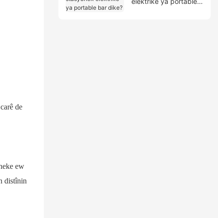
elektrîkê ya portable
bar dike?
 carê de
ê neke ew
 distînin