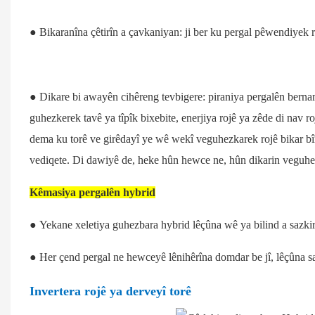
● Bikaranîna çêtirîn a çavkaniyan: ji ber ku pergal pêwendiyek ras
● Dikare bi awayên cihêreng tevbigere: piraniya pergalên berna
guhezkerek tavê ya tîpîk bixebite, enerjiya rojê ya zêde di nav r
dema ku torê ve girêdayî ye wê wekî veguhezkarek rojê bikar b
vediqete. Di dawiyê de, heke hûn hewce ne, hûn dikarin veguhez
Kêmasiya pergalên hybrid
● Yekane xeletiya guhezbara hybrid lêçûna wê ya bilind a sazkir
● Her çend pergal ne hewceyê lênihêrîna domdar be jî, lêçûna sazk
Invertera rojê ya derveyî torê