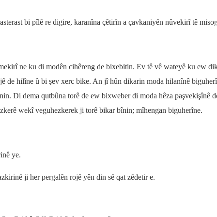
terast bi pîlê re digire, karanîna çêtirîn a çavkaniyên nûvekirî tê misog
mekirî ne ku di modên cihêreng de bixebitin. Ev tê vê wateyê ku ew di
ojê de hilîne û bi şev xerc bike. An jî hûn dikarin moda hilanînê biguher
înin. Di dema qutbûna torê de ew bixweber di moda hêza paşvekişînê d
kerê wekî veguhezkerek ji torê bikar bînin; mîhengan biguherîne.
inê ye.
irinê ji her pergalên rojê yên din sê qat zêdetir e.