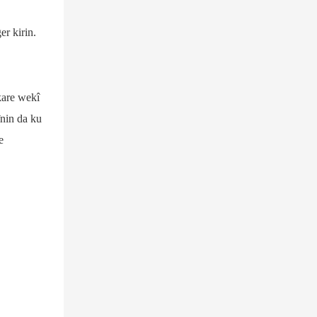
er kirin.
kare wekî
înin da ku
e