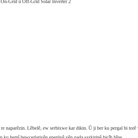
 re naparêzin. Lêbelê, ew serbixwe kar dikin. Û ji ber ku pergal bi torê
irin ku hemî hewcedariyên enerjiyê yên qada sazkirinê bicîh bîne