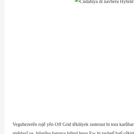
Veguhezerên rojê yên Off Grid têkiliyek rasterast bi tora karûbar
girêdayî ye, hilanîna batarya bilind heye Ew bi taybetî hatî çêk