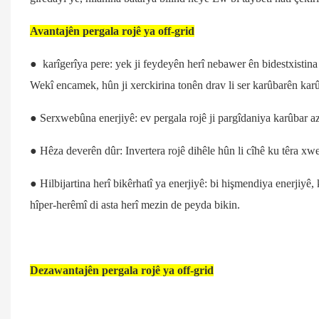
Avantajên pergala rojê ya off-grid
● karîgerîya pere: yek ji feydeyên herî nebawer ên bidestxistin
Wekî encamek, hûn ji xerckirina tonên drav li ser karûbarên karû
● Serxwebûna enerjiyê: ev pergala rojê ji pargîdaniya karûbar 
● Hêza deverên dûr: Invertera rojê dihêle hûn li cîhê ku têra xwe
● Hilbijartina herî bikêrhatî ya enerjiyê: bi hişmendiya enerjiyê,
hîper-herêmî di asta herî mezin de peyda bikin.
Dezawantajên pergala rojê ya off-grid