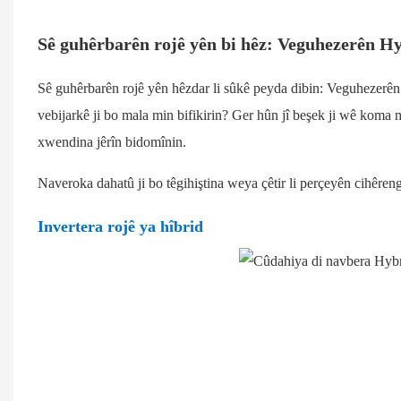
Sê guhêrbarên rojê yên bi hêz: Veguhezerên H
Sê guhêrbarên rojê yên hêzdar li sûkê peyda dibin: Veguhezerên 
vebijarkê ji bo mala min bifikirin? Ger hûn jî beşek ji wê koma 
xwendina jêrîn bidomînin.
Naveroka dahatû ji bo têgihiştina weya çêtir li perçeyên cihêren
Invertera rojê ya hîbrid