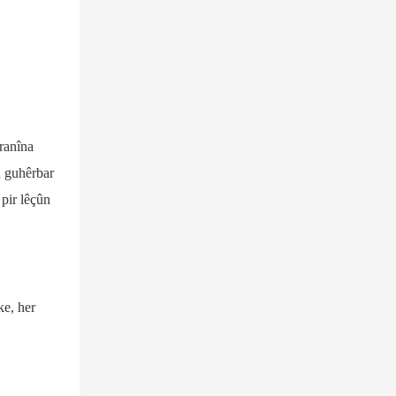
aranîna
n guhêrbar
 pir lêçûn
ke, her