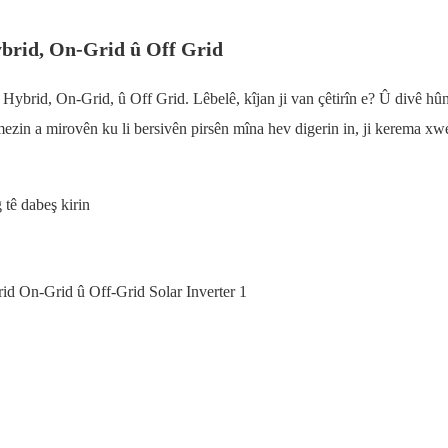
ybrid, On-Grid û Off Grid
Hybrid, On-Grid, û Off Grid. Lêbelê, kîjan ji van çêtirîn e? Û divê hûn
mezin a mirovên ku li bersivên pirsên mîna hev digerin in, ji kerema xw
g tê dabeş kirin