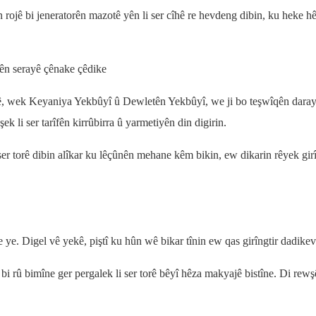
rojê bi jeneratorên mazotê yên li ser cîhê re hevdeng dibin, ku heke hê
zên serayê çênake çêdike
anê, wek Keyaniya Yekbûyî û Dewletên Yekbûyî, we ji bo teşwîqên dara
 li ser tarîfên kirrûbirra û yarmetiyên din digirin.
ser torê dibin alîkar ku lêçûnên mehane kêm bikin, ew dikarin rêyek girî
 ye. Digel vê yekê, piştî ku hûn wê bikar tînin ew qas girîngtir dadikev
 bi rû bimîne ger pergalek li ser torê bêyî hêza makyajê bistîne. Di re