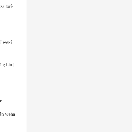
za torê
yî wekî
ng bin ji
e.
wşên weha