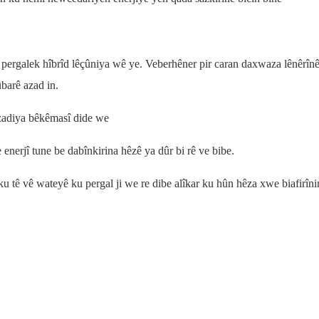
a pergalek hîbrîd lêçûniya wê ye. Veberhêner pir caran daxwaza lênêrîn
barê azad in.
azadiya bêkêmasî dide we
 enerjî tune be dabînkirina hêzê ya dûr bi rê ve bibe.
 ku tê vê wateyê ku pergal ji we re dibe alîkar ku hûn hêza xwe biafirîni