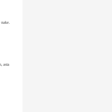
ê nake.
n, asta