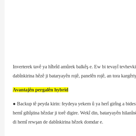
Inverterek tavê ya hîbrîd amûrek balkêş e. Ew bi tevayî tevhevki
dabînkirina hêzê ji bataryayên rojê, panelên rojê, an tora kargêri
Avantajên pergalên hybrid
● Backup tê peyda kirin: feydeya yekem û ya herî girîng a bidestx
hemî gihîştina hêzdar ji torê digire. Wekî din, bataryayên hilanîn
di hemî rewşan de dabînkirina hêzek domdar e.