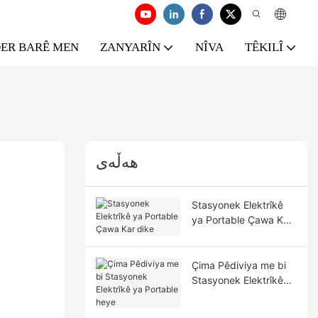
ER BARÊ MEN
ZANYARÎN
NÎVA
TÊKILÎ
هەڵەی
Stasyonek Elektrîkê
ya Portable Çawa Kar
dike
Çima Pêdiviya me bi
Stasyonek Elektrîkê
ya Portable heye