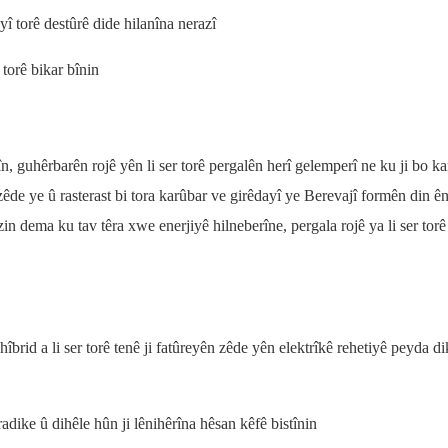
yî torê destûrê dide hilanîna nerazî
a torê bikar bînin
n, guhêrbarên rojê yên li ser torê pergalên herî gelemperî ne ku ji bo k
êde ye û rasterast bi tora karûbar ve girêdayî ye Berevajî formên din ê
 dema ku tav têra xwe enerjiyê hilneberîne, pergala rojê ya li ser torê
îbrid a li ser torê tenê ji fatûreyên zêde yên elektrîkê rehetiyê peyda di
radike û dihêle hûn ji lênihêrîna hêsan kêfê bistînin