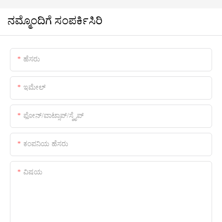
ನಮ್ಮೊಂದಿಗೆ ಸಂಪರ್ಕಿಸಿರಿ
ಹೆಸರು
ಇಮೇಲ್
ಫೋನ್/ವಾಟ್ಸಾಪ್/ಸ್ಕೈಪ್
ಕಂಪನಿಯ ಹೆಸರು
ವಿಷಯ