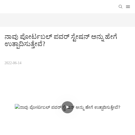
ನಾವು ಪೋರ್ಟಬಲ್ ಪವರ್ ಸ್ಟೇಷನ್ ಅನ್ನು ಹೇಗೆ 
ಉತ್ಪಾದಿಸುತ್ತೇವೆ?
2022-06-14