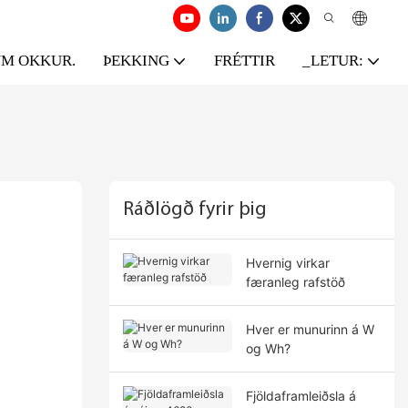
M OKKUR.
ÞEKKING
FRÉTTIR
_LETUR:
Ráðlögð fyrir þig
Hvernig virkar
færanleg rafstöð
Hver er munurinn á W
og Wh?
Fjöldaframleiðsla á