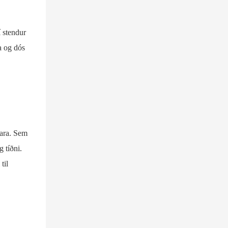
í stendur
a og dós
jara. Sem
 tíðni.
til