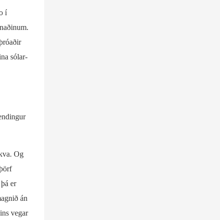
o í
ðnaðinum.
þróaðir
ina sólar-
lendingur
ökva. Og
þörf
 þá er
magnið án
ins vegar