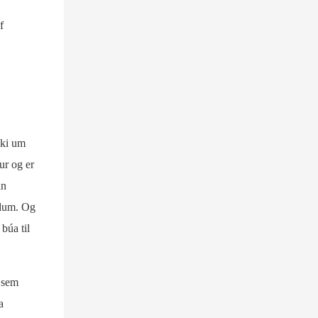
f
æki um
ur og er
an
mdum. Og
 búa til
n sem
a