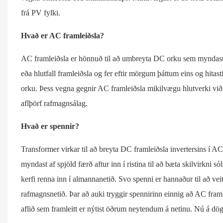
frá PV fylki.
Hvað er AC framleiðsla?
AC framleiðsla er hönnuð til að umbreyta DC orku sem myndast af
eða hlutfall framleiðsla og fer eftir mörgum þáttum eins og hitasti
orku. Þess vegna gegnir AC framleiðsla mikilvægu hlutverki við a
aflþörf rafmagnsálag.
Hvað er spennir?
Transformer virkar til að breyta DC framleiðsla invertersins í AC
myndast af spjöld færð aftur inn í ristina til að bæta skilvirkni 
kerfi renna inn í almannanetið. Svo spenni er hannaður til að veit
rafmagnsnetið. Þar að auki tryggir spennirinn einnig að AC framle
aflið sem framleitt er nýtist öðrum neytendum á netinu. Nú á dög