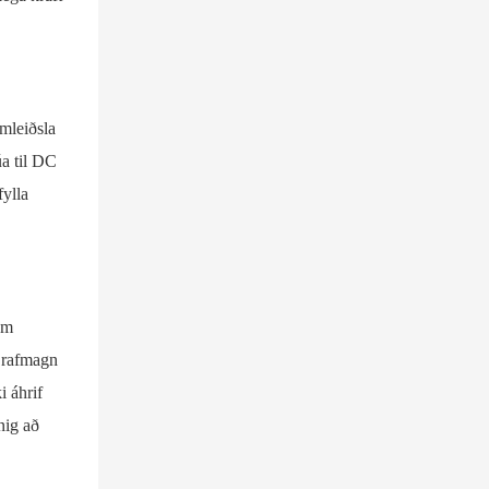
mleiðsla
úa til DC
fylla
em
t rafmagn
i áhrif
nig að