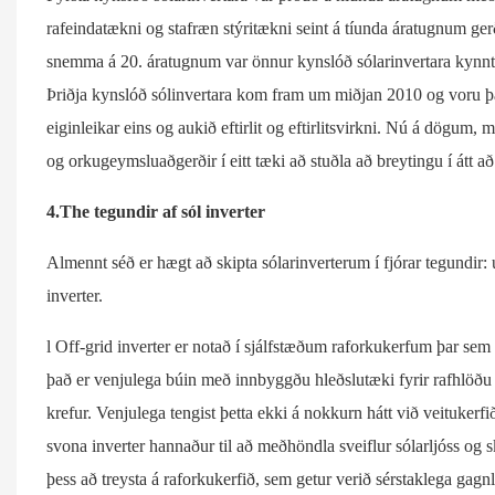
rafeindatækni og stafræn stýritækni seint á tíunda áratugnum gerð
snemma á 20. áratugnum var önnur kynslóð sólarinvertara kynnt 
Þriðja kynslóð sólinvertara kom fram um miðjan 2010 og voru það 
eiginleikar eins og aukið eftirlit og eftirlitsvirkni. Nú á dögum
og orkugeymsluaðgerðir í eitt tæki að stuðla að breytingu í átt að
4.The tegundir af sól inverter
Almennt séð er hægt að skipta sólarinverterum í fjórar tegundir: u
inverter.
l Off-grid inverter er notað í sjálfstæðum raforkukerfum þar se
það er venjulega búin með innbyggðu hleðslutæki fyrir rafhlöðu
krefur. Venjulega tengist þetta ekki á nokkurn hátt við veitukerf
svona inverter hannaður til að meðhöndla sveiflur sólarljóss og 
þess að treysta á raforkukerfið, sem getur verið sérstaklega ga