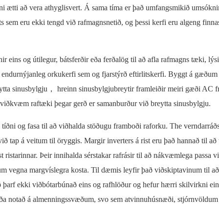
i ætti að vera athyglisvert. Á sama tíma er það umfangsmikið umsókni
ets sem eru ekki tengd við rafmagnsnetið, og þessi kerfi eru algeng finnas
ir eins og útilegur, bátsferðir eða ferðalög til að afla rafmagns tæki, lý
endurnýjanleg orkukerfi sem og fjarstýrð eftirlitskerfi. Byggt á gæðum
reytta sinusbylgju， hreinn sinusbylgjubreytir framleiðir meiri gæði AC f
um viðkvæm raftæki þegar gerð er samanburður við breytta sinusbylgju.
, tíðni og fasa til að viðhalda stöðugu framboði raforku. The verndarráðs
við tap á veitum til öryggis. Margir inverters á rist eru það hannað til að
st ristarinnar. Þeir innihalda sérstakar rafrásir til að nákvæmlega passa 
ldum vegna margvíslegra kosta. Til dæmis leyfir það viðskiptavinum til að
ð þarf ekki viðbótarbúnað eins og rafhlöður og hefur hærri skilvirkni ei
 víða notað á almenningssvæðum, svo sem atvinnuhúsnæði, stjórnvöldum