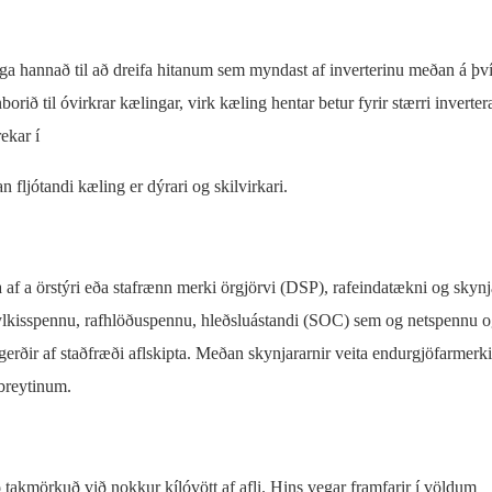
ega hannað til að dreifa hitanum sem myndast af inverterinu meðan á þv
ið til óvirkrar kælingar, virk kæling hentar betur fyrir stærri inverter
ekar í
 fljótandi kæling er dýrari og skilvirkari.
ga af a örstýri eða stafrænn merki örgjörvi (DSP), rafeindatækni og skyn
 fylkisspennu, rafhlöðuspennu, hleðsluástandi (SOC) sem og netspennu og
rðir af staðfræði aflskipta. Meðan skynjararnir veita endurgjöfarmerki 
lbreytinum.
takmörkuð við nokkur kílóvött af afli. Hins vegar framfarir í völdum