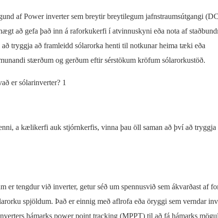
tegund af Power inverter sem breytir breytilegum jafnstraumsútgangi (DC
 hægt að gefa það inn á raforkukerfi í atvinnuskyni eða nota af staðbun
l að tryggja að framleidd sólarorka henti til notkunar heima tæki eða
mismunandi stærðum og gerðum eftir sérstökum kröfum sólarorkustöð.
nni, a kælikerfi auk stjórnkerfis, vinna þau öll saman að því að tryggja 
 er tengdur við inverter, getur séð um spennusvið sem ákvarðast af fors
ólarorku spjöldum. Það er einnig með aflrofa eða öryggi sem verndar inv
inverters hámarks power point tracking (MPPT) til að fá hámarks mögul