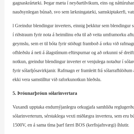
gagnaskrártæki. Þegar mæta í neyðartilvikum, eins og náttúruhamfa
nauðsynlegan búnað, svo sem lækningatæki, samskiptakerfi, vatn
l Greindur blendingur inverters, einnig þekktur sem blendingur s
í riðstraum fyrir nota á heimilinu eða til að veita umframorku aftu
geymslu, sem er til bóta fyrir stöðugt framboð á orku við rafmagn
ofhleðslu á neti á álagstímum eftirspurnar og að orkunni sé dr
notkun, greindur blendingur inverter er venjulega notaður í sólar
fyrir sólarljósavirkjanir. Rafmagn er framleitt frá sólarrafhl
ekki vera samstilltur við raforkunotkun hleðslu.
5. Þróunarþróun sólarinvertara
Vaxandi upptaka endurnýjanlegra orkugjafa samhliða reglugerðum rá
sólarinverterum, sérstaklega vexti miðlægra invertera, sem eru 
1500V, en á sama tíma þarf færri BOS (kerfisjafnvægi) íhlutir.