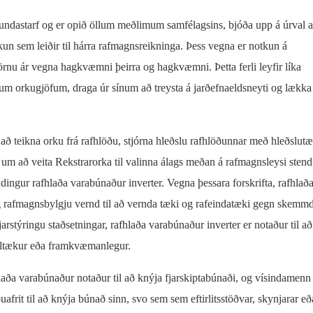
undastarf og er opið öllum meðlimum samfélagsins, bjóða upp á úrval a
n sem leiðir til hárra rafmagnsreikninga. Þess vegna er notkun á
örnu ár vegna hagkvæmni þeirra og hagkvæmni. Þetta ferli leyfir líka
egum orkugjöfum, draga úr sínum að treysta á jarðefnaeldsneyti og lækka
l að teikna orku frá rafhlöðu, stjórna hleðslu rafhlöðunnar með hleðslut
ær um að veita Rekstrarorka til valinna álags meðan á rafmagnsleysi stend
lendingur rafhlaða varabúnaður inverter. Vegna þessara forskrifta, rafhlað
 og rafmagnsbylgju vernd til að vernda tæki og rafeindatæki gegn skem
 fjarstýringu staðsetningar, rafhlaða varabúnaður inverter er notaður til að
 tiltækur eða framkvæmanlegur.
laða varabúnaður notaður til að knýja fjarskiptabúnaði, og vísindamen
uafrit til að knýja búnað sinn, svo sem sem eftirlitsstöðvar, skynjarar eð