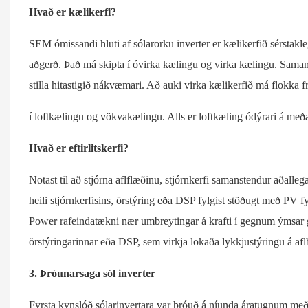
Hvað er kælikerfi?
SEM ómissandi hluti af sólarorku inverter er kælikerfið sérstakl
aðgerð. Það má skipta í óvirka kælingu og virka kælingu. Samanbor
stilla hitastigið nákvæmari. Að auki virka kælikerfið má flokka fr
í loftkælingu og vökvakælingu. Alls er loftkæling ódýrari á meðan
Hvað er eftirlitskerfi?
Notast til að stjórna aflflæðinu, stjórnkerfi samanstendur aðalle
heili stjórnkerfisins, örstýring eða DSP fylgist stöðugt með PV
Power rafeindatækni nær umbreytingar á krafti í gegnum ýmsar ge
örstýringarinnar eða DSP, sem virkja lokaða lykkjustýringu á af
3. Þróunarsaga sól inverter
Fyrsta kynslóð sólarinvertara var þróuð á níunda áratugnum með 