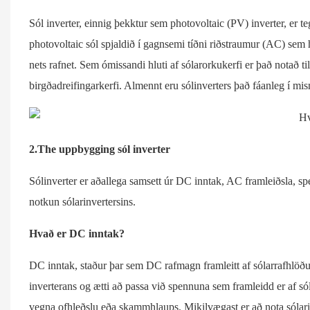
Sól inverter, einnig þekktur sem photovoltaic (PV) inverter, er 
photovoltaic sól spjaldið í gagnsemi tíðni riðstraumur (AC) sem
nets rafnet. Sem ómissandi hluti af sólarorkukerfi er það notað ti
birgðadreifingarkerfi. Almennt eru sólinverters það fáanleg í 
2.The uppbygging sól inverter
Sólinverter er aðallega samsett úr DC inntak, AC framleiðsla, spe
notkun sólarinvertersins.
Hvað er DC inntak?
DC inntak, staður þar sem DC rafmagn framleitt af sólarrafhlöðum
inverterans og ætti að passa við spennuna sem framleidd er af s
vegna ofhleðslu eða skammhlaups. Mikilvægast er að nota sólar