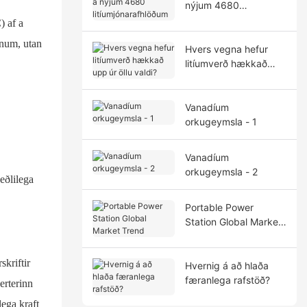
nýjum 4680
litíumjónarafhlöðum
) af a
dnum, utan
Hvers vegna hefur
litíumverð hækkað
upp úr öllu valdi?
Vanadíum
orkugeymsla - 1
Vanadíum
orkugeymsla - 2
eðlilega
Portable Power
Station Global Market
Trend
kriftir
Hvernig á að hlaða
færanlega rafstöð?
erterinn
ega kraft