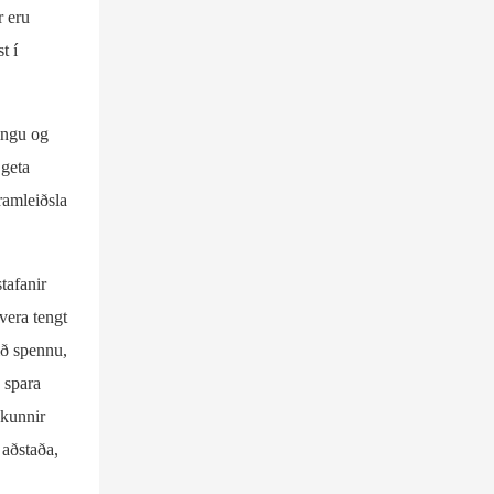
r eru
t í
singu og
 geta
ramleiðsla
tafanir
 vera tengt
við spennu,
 spara
nkunnir
 aðstaða,