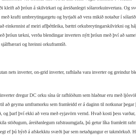
i kleift að þróun á skilvirkari og áreiðanlegri sólarorkuinvertara. Og sv
með krafti umbreytingargetu og byrjaði að vera mikið notaður í sólari
einkennist af meiri aflþéttleika, bættri orkubreytingarskilvirkni og há
, með þróun tækni, verða blendingar inverters nýtt þróun með því að same
 sjálfbærari og hreinni orkuframtíð.
tan nets inverter, on-grid inverter, rafhlaða vara inverter og greindur b
m inverter dregur DC orku sína úr rafhlöðum sem hlaðnar eru með ljósv
 til að geyma umframorku sem framleidd er á daginn til notkunar þegar 
ið, og þarf því ekki að vera með eyjavörn vernd. Hvað kosti þess varðar,
skila stöðugum, áreiðanlegum rafstraumgjafa, þú getur líka framleitt raf
gnlegt ef þú býrð á afskekktu svæði þar sem netaðgangur er takmörkuð. H