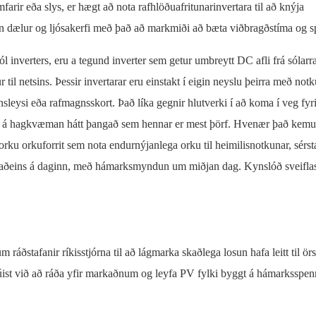
rir eða slys, er hægt að nota rafhlöðuafritunarinvertara til að knýja
 dælur og ljósakerfi með það að markmiði að bæta viðbragðstíma og spa
ól inverters, eru a tegund inverter sem getur umbreytt DC afli frá sólar
r til netsins. Þessir invertarar eru einstakt í eigin neyslu þeirra með not
sleysi eða rafmagnsskort. Það líka gegnir hlutverki í að koma í veg fyri
eift á hagkvæman hátt þangað sem hennar er mest þörf. Hvenær það kemu
orku orkuforrit sem nota endurnýjanlega orku til heimilisnotkunar, sérs
öðum aðeins á daginn, með hámarksmyndun um miðjan dag. Kynslóð sveifla
ðstafanir ríkisstjórna til að lágmarka skaðlega losun hafa leitt til örs
búist við að ráða yfir markaðnum og leyfa PV fylki byggt á hámarksspen