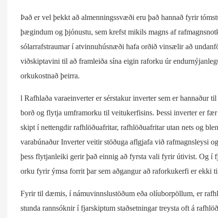
Það er vel þekkt að almenningssvæði eru það hannað fyrir tómst
þægindum og þjónustu, sem krefst mikils magns af rafmagnsnotku
sólarrafstraumar í atvinnuhúsnæði hafa orðið vinsælir að undanf
viðskiptavini til að framleiða sína eigin raforku úr endurnýjanl
orkukostnað þeirra.
l Rafhlaða varaeinverter er sérstakur inverter sem er hannaður ti
borð og flytja umframorku til veitukerfisins. Þessi inverter er f
skipt í nettengdir rafhlöðuafritar, rafhlöðuafritar utan nets og b
varabúnaður Inverter veitir stöðuga aflgjafa við rafmagnsleysi
þess flytjanleiki gerir það einnig að fyrsta vali fyrir útivist. Og í
orku fyrir ýmsa forrit þar sem aðgangur að raforkukerfi er ekki
Fyrir til dæmis, í námuvinnslustöðum eða olíuborpöllum, er rafh
stunda rannsóknir í fjarskiptum staðsetningar treysta oft á rafhlöð