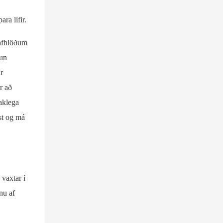
ra lifir.
rafhlöðum
kun
r
r að
taklega
st og má
 vaxtar í
nu af