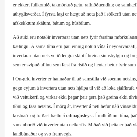
er ekkert fullkomið, takmörkuð getu, rafhlöðuending og samhæfn
athyglisverðar. Í fyrsta lagi er hægt að nota það í sólkerfi utan n
afskekktum skálum, bátum og húsbílum.
Að auki eru notaðir invertarar utan nets fyrir farsíma raforkulausn
kælingu. Á sama tíma eru þau einnig notuð víða í neyðarvaraafl, 
invertarar utan nets verið lengra skipt í hreina sinusbylgju og b
sem er svipuð aflinu sem fæst frá ristið og hentar betur fyrir s
l On-grid inverter er hannaður til að samstilla við spennu netsins
gegn eyjum á invertara utan nets hjálpa til við að loka sjálfkrafa 
við veitukerfi og virkar ekki þegar þeir gera það greina ekki tilvi
tíðni og fasa netsins. Í mörg ár, inverter á neti hefur náð vinsæ
kostnað og forðast hættu á rafmagnsleysi. Í millitíðinni tíma, þa
samanborið við inverter utan netkerfis. Miðað við þetta er það
landbúnaður og svo framvegis.