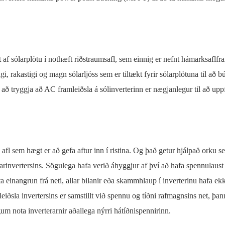
 sólarplötu í nothæft riðstraumsafl, sem einnig er nefnt hámarksaflfra
gi, rakastigi og magn sólarljóss sem er tiltækt fyrir sólarplötuna til að b
ð tryggja að AC framleiðsla á sólinverterinn er nægjanlegur til að upp
 afl sem hægt er að gefa aftur inn í ristina. Og það getur hjálpað orku s
sólarinvertersins. Sögulega hafa verið áhyggjur af því að hafa spennulaus
a einangrun frá neti, allar bilanir eða skammhlaup í inverterinu hafa ekk
iðsla invertersins er samstillt við spennu og tíðni rafmagnsins net, þan
um nota inverterarnir aðallega nýrri hátíðnispennirinn.