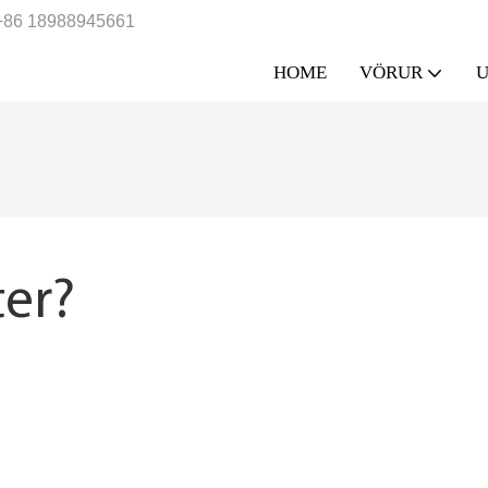
+86 18988945661
HOME
VÖRUR
U
ter?