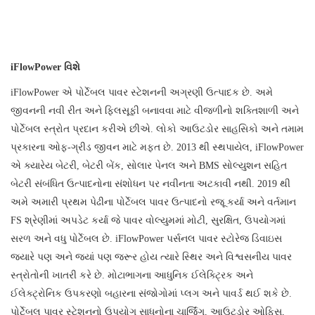
iFlowPower વિશે
iFlowPower એ પોર્ટેબલ પાવર સ્ટેશનની અગ્રણી ઉત્પાદક છે. અમે
જીવનની નવી રીત અને ફિલસૂફી બનાવવા માટે વીજળીનો શક્તિશાળી અને
પોર્ટેબલ સ્ત્રોત પ્રદાન કરીએ છીએ. લોકો આઉટડોર સાહસિકો અને તમામ
પ્રકારના ઓફ-ગ્રીડ જીવન માટે મફત છે. 2013 થી સ્થપાયેલ, iFlowPower
એ ક્યારેય બેટરી, બેટરી બેંક, સોલાર પેનલ અને BMS સોલ્યુશન સહિત
બેટરી સંબંધિત ઉત્પાદનોના સંશોધન પર નવીનતા અટકાવી નથી. 2019 થી
અમે અમારી પ્રથમ પેઢીના પોર્ટેબલ પાવર ઉત્પાદનો રજૂ કર્યા અને વર્તમાન
FS શ્રેણીમાં અપડેટ કર્યા જે પાવર વોલ્યુમમાં મોટી, સુરક્ષિત, ઉપયોગમાં
સરળ અને વધુ પોર્ટેબલ છે. iFlowPower પર્સનલ પાવર સ્ટોરેજ ડિવાઇસ
જ્યારે પણ અને જ્યાં પણ જરૂર હોય ત્યારે સ્થિર અને વિશ્વસનીય પાવર
સ્ત્રોતોની ખાતરી કરે છે. મોટાભાગના આધુનિક ઈલેક્ટ્રિક અને
ઈલેક્ટ્રોનિક ઉપકરણો બહારના સંજોગોમાં પ્લગ અને પાવર્ડ થઈ શકે છે.
પોર્ટેબલ પાવર સ્ટેશનનો ઉપયોગ સાધનોના ચાર્જિંગ, આઉટડોર ઓફિસ,