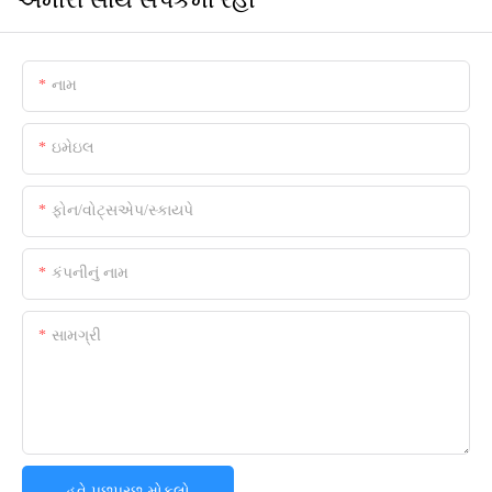
અમારી સાથે સંપર્કમાં રહો
નામ
ઇમેઇલ
ફોન/વોટ્સએપ/સ્કાયપે
કંપનીનું નામ
સામગ્રી
હવે પૂછપરછ મોકલો