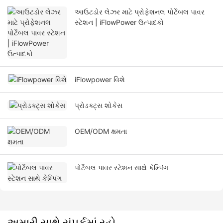
આઉટડોર લેઝર માટે પ્રોફેશનલ પોર્ટેબલ પાવર
સ્ટેશન | iFlowPower ઉત્પાદકો
iFlowpower વિશે
પ્રોડક્ટ્સ શોકેસ
OEM/ODM ક્ષમતા
પોર્ટેબલ પાવર સ્ટેશન સાથે કેમ્પિંગ