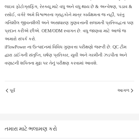
લાઇવ ફોટોગ્રાફિંગ, રેસ્ક્યૂ માટે વધુ અને વધુ થાય છે & અન્વેષણ, પડાવ &
રસોઈ, વગેરે અમે વિશ્વભરના ગ્રાહકોને માત્ર કાર્યક્ષમતા જ નહીં, પરંતુ
ગતિશીલ જીવનશૈલી અને અસાધારણ ગુણવત્તાની સલામતી પ્રતિબદ્ધતા પણ
પ્રદાન કરીએ છીએ. OEM/ODM સ્વાગત છે. વધુ જાણવા માટે આજે જ
અમારો સંપર્ક કરો.
iFlowPower ના ઉત્પાદનમાં વિવિધ ગુણવત્તા પરીક્ષણો જરૂરી છે. QC ટીમ
દ્વારા ડાઈંગની સંતૃપ્તિ, ઘર્ષણ પ્રતિકાર, યુવી અને ગરમીની ઝડપીતા અને
વણાટની શક્તિના મુદ્દા પર તેનું પરીક્ષણ કરવામાં આવશે.
પૂર્વ
આગળ
તમારા માટે ભલામણ કરો