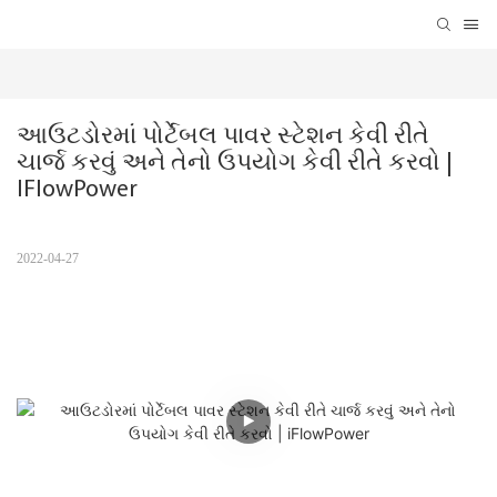
આઉટડોરમાં પોર્ટેબલ પાવર સ્ટેશન કેવી રીતે 
ચાર્જ કરવું અને તેનો ઉપયોગ કેવી રીતે કરવો | 
IFlowPower
2022-04-27