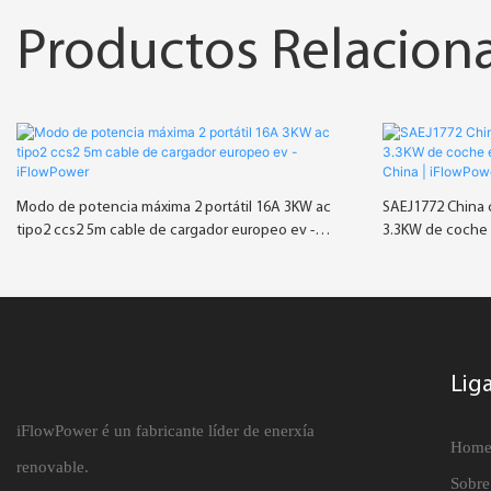
Productos Relacion
Modo de potencia máxima 2 portátil 16A 3KW ac
SAEJ1772 China c
tipo2 ccs2 5m cable de cargador europeo ev -
3.3KW de coche e
iFlowPower
China | iFlowPo
Lig
iFlowPower é un fabricante líder de enerxía
Hom
renovable.
Sobre