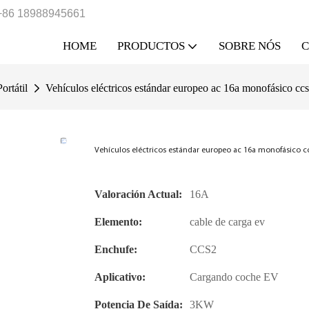
+86 18988945661
HOME
PRODUCTOS
SOBRE NÓS
Portátil
Vehículos eléctricos estándar europeo ac 16a monofásico ccs
Vehículos eléctricos estándar europeo ac 16a monofásico cc
Valoración Actual:
16A
Elemento:
cable de carga ev
Enchufe:
CCS2
Aplicativo:
Cargando coche EV
Potencia De Saída:
3KW