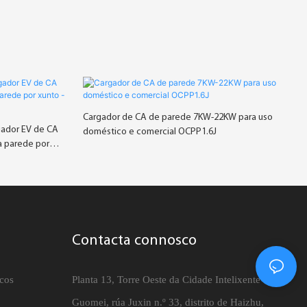
Cargador de CA de parede 7KW-22KW para uso
gador EV de CA
doméstico e comercial OCPP1.6J
a parede por
Contacta connosco
icos
Planta 13, Torre Oeste da Cidade Intelixente de
Guomei, rúa Juxin n.º 33, distrito de Haizhu,