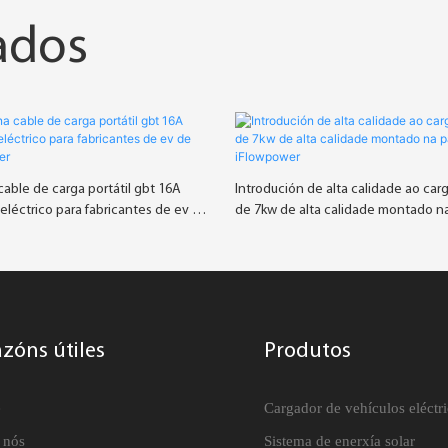
ados
able de carga portátil gbt 16A
Introdución de alta calidade ao car
léctrico para fabricantes de ev de
de 7kw de alta calidade montado n
wer
xunto - iFlowpower
azóns útiles
Produtos
e
Cargador de vehículos eléctr
 nós
Sistema de enerxía solar