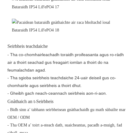
Seirbheis teachdaiche
- Tha co-chomhairleachadh toraidh proifeasanta agus ro-ràdh
air a thoirt seachad gus freagairt iomlan a thoirt do na
feumalachdan agad.
- Tha sgioba seirbheis teachdaiche 24-uair deiseil gus co-
chomhairle agus seirbheis a thoirt dhut.
- Gheibh gach neach-ceannach seirbheis aon-ri-aon.
Gnàthaich an t-Seirbheis
- Bidh sinn a’ tabhann seirbheisean gnàthachaidh gu math sùbailte mar
OEM / ODM
- Tha OEM a’ toirt a-steach dath, suaicheantas, pacadh a-muigh, fad
càball, msaa