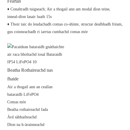
Feartan
♦ Conaltradh tuigseach; Air a thogail ann am modal dìon teine,
inneal-dìon lasair luath 15s
♦ Thoir taic do leudachadh comas co-shìnte, structar dealbhadh frèam,
gus coinneachadh ri iarrtas cumhachd comas mòr
Beatha Rothaireachd nas
fhaide
Air a thogail ann an ceallan
bataraidh LiFePO4
Comas mòr
Beatha rothaireachd fada
Àrd sàbhailteachd
Dìon na h-àrainneachd