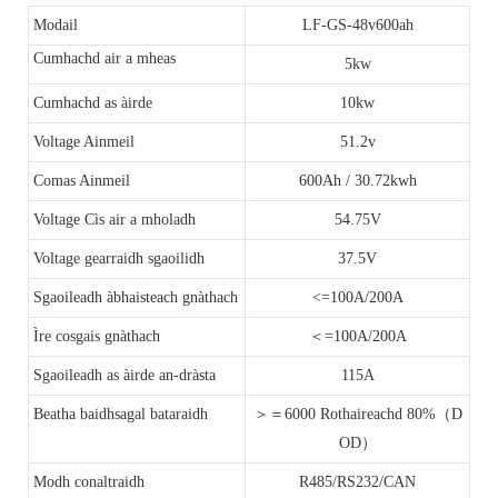
Modail
LF-GS-48v600ah
Cumhachd air a mheas
5kw
Cumhachd as àirde
10kw
Voltage Ainmeil
51.2v
Comas Ainmeil
600Ah / 30.72kwh
Voltage Cìs air a mholadh
54.75V
Voltage gearraidh sgaoilidh
37.5V
Sgaoileadh àbhaisteach gnàthach
<=100A/200A
Ìre cosgais gnàthach
＜=100A/200A
Sgaoileadh as àirde an-dràsta
115A
Beatha baidhsagal bataraidh
＞＝6000 Rothaireachd 80%（D
OD）
Modh conaltraidh
R485/RS232/CAN