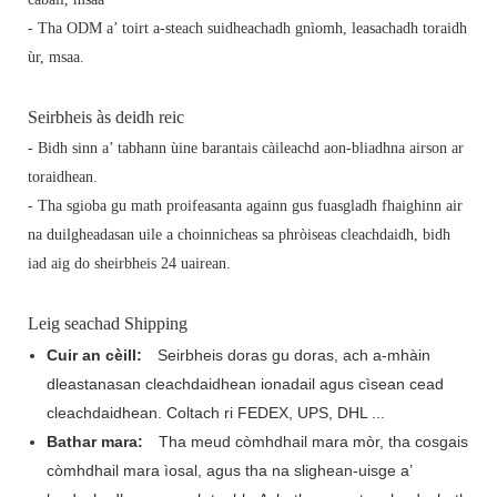
- Tha ODM a’ toirt a-steach suidheachadh gnìomh, leasachadh toraidh
ùr, msaa.
Seirbheis às deidh reic
- Bidh sinn a’ tabhann ùine barantais càileachd aon-bliadhna airson ar
toraidhean.
- Tha sgioba gu math proifeasanta againn gus fuasgladh fhaighinn air
na duilgheadasan uile a choinnicheas sa phròiseas cleachdaidh, bidh
iad aig do sheirbheis 24 uairean.
Leig seachad Shipping
Cuir an cèill:
Seirbheis doras gu doras, ach a-mhàin
dleastanasan cleachdaidhean ionadail agus cìsean cead
cleachdaidhean. Coltach ri FEDEX, UPS, DHL ...
Bathar mara:
Tha meud còmhdhail mara mòr, tha cosgais
còmhdhail mara ìosal, agus tha na slighean-uisge a’