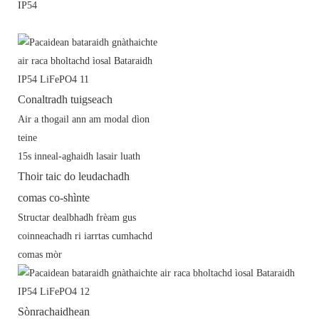
IP54
Conaltradh tuigseach
Air a thogail ann am modal dìon
teine
15s inneal-aghaidh lasair luath
Thoir taic do leudachadh
comas co-shìnte
Structar dealbhadh frèam gus
coinneachadh ri iarrtas cumhachd
comas mòr
Sònrachaidhean