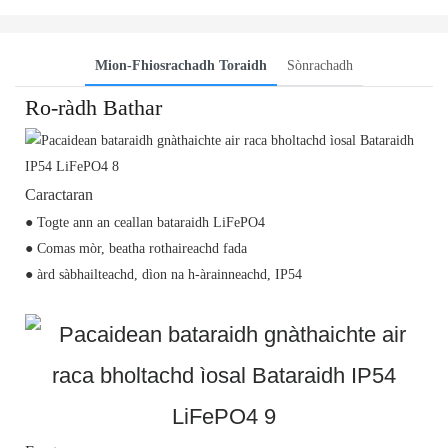
Mion-Fhiosrachadh Toraidh
Sònrachadh
Ro-ràdh Bathar
Caractaran
● Togte ann an ceallan bataraidh LiFePO4
● Comas mòr, beatha rothaireachd fada
● àrd sàbhailteachd, dìon na h-àrainneachd, IP54