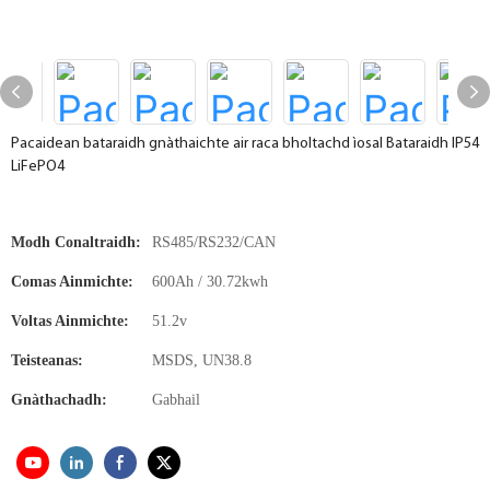
Pacaidean bataraidh gnàthaichte air raca bholtachd ìosal Bataraidh IP54
LiFePO4
Modh Conaltraidh:
RS485/RS232/CAN
Comas Ainmichte:
600Ah / 30.72kwh
Voltas Ainmichte:
51.2v
Teisteanas:
MSDS, UN38.8
Gnàthachadh:
Gabhail