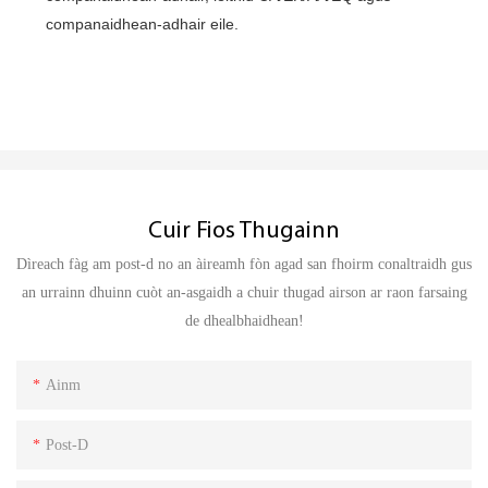
companaidhean-adhair eile.
Cuir Fios Thugainn
Dìreach fàg am post-d no an àireamh fòn agad san fhoirm conaltraidh gus
an urrainn dhuinn cuòt an-asgaidh a chuir thugad airson ar raon farsaing
de dhealbhaidhean!
Ainm
Post-D