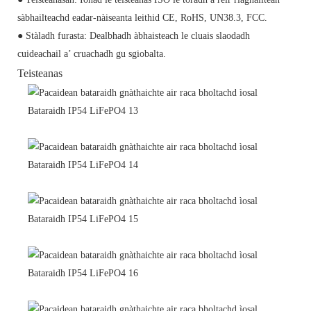
sàbhailteachd eadar-nàiseanta leithid CE, RoHS, UN38.3, FCC.
● Stàladh furasta: Dealbhadh àbhaisteach le cluais slaodadh
cuideachail a’ cruachadh gu sgiobalta.
Teisteanas