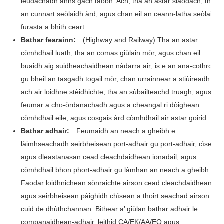
leudachadh anns gach taobh. Ach, tha an astar slaodach, tha
an cunnart seòlaidh àrd, agus chan eil an ceann-latha seòlaidh
furasta a bhith ceart.
Bathar fearainn:
(Highway and Railway) Tha an astar
còmhdhail luath, tha an comas giùlain mòr, agus chan eil
buaidh aig suidheachaidhean nàdarra air; is e an ana-cothrom
gu bheil an tasgadh togail mòr, chan urrainnear a stiùireadh
ach air loidhne stèidhichte, tha an sùbailteachd truagh, agus
feumar a cho-òrdanachadh agus a cheangal ri dòighean
còmhdhail eile, agus cosgais àrd còmhdhail air astar goirid.
Bathar adhair:
Feumaidh an neach a gheibh e
làimhseachadh seirbheisean port-adhair gu port-adhair, cìsean
agus dleastanasan cead cleachdaidhean ionadail, agus
còmhdhail bhon phort-adhair gu làmhan an neach a gheibh e.
Faodar loidhnichean sònraichte airson cead cleachdaidhean
agus seirbheisean pàighidh chìsean a thoirt seachad airson
cuid de dhùthchannan. Bithear a’ giùlan bathar adhair le
companaidhean-adhair, leithid CA/EK/AA/EQ agus