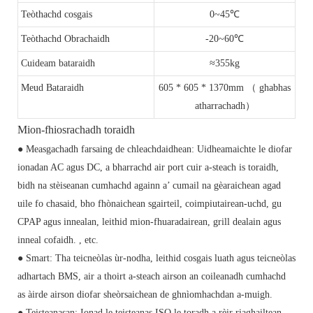
Teòthachd cosgais
0~45℃
Teòthachd Obrachaidh
-20~60℃
Cuideam bataraidh
≈355kg
Meud Bataraidh
605 * 605 * 1370mm （ ghabhas
atharrachadh）
Mion-fhiosrachadh toraidh
● Measgachadh farsaing de chleachdaidhean: Uidheamaichte le diofar
ionadan AC agus DC, a bharrachd air port cuir a-steach is toraidh,
bidh na stèiseanan cumhachd againn a’ cumail na gèaraichean agad
uile fo chasaid, bho fhònaichean sgairteil, coimpiutairean-uchd, gu
CPAP agus innealan, leithid mion-fhuaradairean, grill dealain agus
inneal cofaidh. , etc.
● Smart: Tha teicneòlas ùr-nodha, leithid cosgais luath agus teicneòlas
adhartach BMS, air a thoirt a-steach airson an coileanadh cumhachd
as àirde airson diofar sheòrsaichean de ghnìomhachdan a-muigh.
● Teisteanasan: Ionad le teisteanas ISO le toradh a rèir riaghailtean