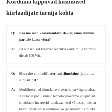
Korduma kippuvad küsimused
kiirlaadijate tarnija kohta
Q:
Kas ma saan kaasaskantava elektrijaama lennuki
pardale kaasa võtta?
A:
FAA määrused keelavad lennukis akud, mille võimsus
ületab 100 Wh.
Q:
Mis vahe on modifitseeritud siinuslainel ja puhtal
siinuslainel?
A:
Modifitseeritud siinuslaine inverterid on väga soodsad.
Kasutades põhilisemaid tehnoloogiavorme kui puhtad
siinuslaine inverterid, toodavad need võimsust, mis on
täiesti piisav lihtsa elektroonika (nt sülearvuti) toiteks.