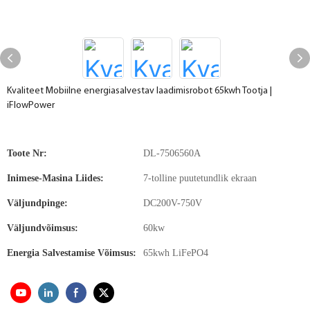
Kvaliteet Mobiilne energiasalvestav laadimisrobot 65kwh Tootja |
iFlowPower
Toote Nr:
DL-7506560A
Inimese-Masina Liides:
7-tolline puutetundlik ekraan
Väljundpinge:
DC200V-750V
Väljundvõimsus:
60kw
Energia Salvestamise Võimsus:
65kwh LiFePO4