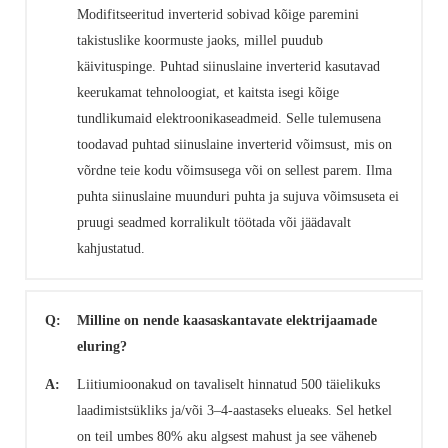
Modifitseeritud inverterid sobivad kõige paremini
takistuslike koormuste jaoks, millel puudub
käivituspinge. Puhtad siinuslaine inverterid kasutavad
keerukamat tehnoloogiat, et kaitsta isegi kõige
tundlikumaid elektroonikaseadmeid. Selle tulemusena
toodavad puhtad siinuslaine inverterid võimsust, mis on
võrdne teie kodu võimsusega või on sellest parem. Ilma
puhta siinuslaine muunduri puhta ja sujuva võimsuseta ei
pruugi seadmed korralikult töötada või jäädavalt
kahjustatud.
Q:
Milline on nende kaasaskantavate elektrijaamade
eluring?
A:
Liitiumioonakud on tavaliselt hinnatud 500 täielikuks
laadimistsükliks ja/või 3–4-aastaseks elueaks. Sel hetkel
on teil umbes 80% aku algsest mahust ja see väheneb