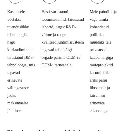
Kasutusele
Hästi varustatud
Meie paindlik ja
võetakse
tootmisruumid, täiustatud
väga tasuta
uuenduslikku
laborid, tugev R&D-
kohandatud
tehnoloogiat,
võime ja range
poliitika
nagu
kvaliteedijuhtimissüsteem
muudaks teie
kiirlaadimine ja
tagavad teile kõigi
privaatsed
täiustatud BMS-
aegade parima OEM-i /
kaubamärgiga
tehnoloogia, mis
ODM-i tarneahela.
tooteprojektid
tagavad
kasumlikuks
erinevate
äriks palju
välitegevuste
lihtsamalt ja
jaoks
kiiremini
maksimaalse
erinevate
jõudluse.
eelarvetega.