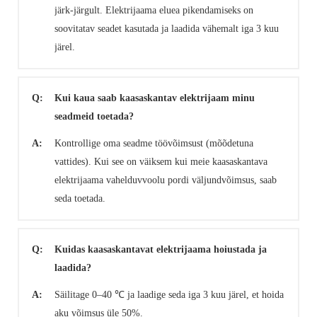
järk-järgult. Elektrijaama eluea pikendamiseks on
soovitatav seadet kasutada ja laadida vähemalt iga 3 kuu
järel.
Q:
Kui kaua saab kaasaskantav elektrijaam minu
seadmeid toetada?
A:
Kontrollige oma seadme töövõimsust (mõõdetuna
vattides). Kui see on väiksem kui meie kaasaskantava
elektrijaama vahelduvvoolu pordi väljundvõimsus, saab
seda toetada.
Q:
Kuidas kaasaskantavat elektrijaama hoiustada ja
laadida?
A:
Säilitage 0–40 ℃ ja laadige seda iga 3 kuu järel, et hoida
aku võimsus üle 50%.