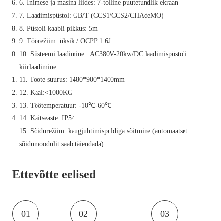
6. Inimese ja masina liides: 7-tolline puutetundlik ekraan
7. Laadimispüstol: GB/T (CCS1/CCS2/CHAdeMO)
8. Püstoli kaabli pikkus: 5m
9. Töörežiim: üksik / OCPP 1.6J
10. Süsteemi laadimine: AC380V-20kw/DC laadimispüstoli
kiirlaadimine
11. Toote suurus: 1480*900*1400mm
12. Kaal:<1000KG
13. Töötemperatuur: -10℃-60℃
14. Kaitseaste: IP54
15. Sõidurežiim: kaugjuhtimispuldiga sõitmine (automaatset
sõidumoodulit saab täiendada)
Ettevõtte eelised
01
02
03