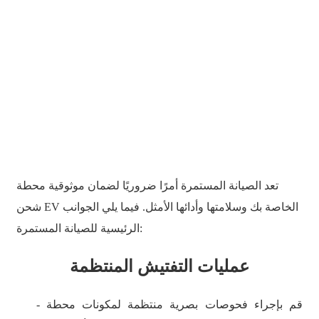
日语
čeština
Malagasy fiteny
norsk
èdè Yorùbá
latviešu valoda‎
Latin
تعد الصيانة المستمرة أمرًا ضروريًا لضمان موثوقية محطة
شحن EV الخاصة بك وسلامتها وأدائها الأمثل. فيما يلي الجوانب
Igbo
الرئيسية للصيانة المستمرة:
Română
عمليات التفتيش المنتظمة
Maori
සිංහල
- قم بإجراء فحوصات بصرية منتظمة لمكونات محطة