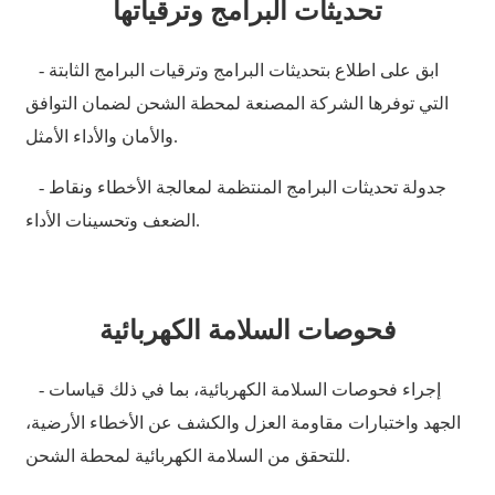
تحديثات البرامج وترقياتها
Slovenčina
- ابق على اطلاع بتحديثات البرامج وترقيات البرامج الثابتة
Sesotho
التي توفرها الشركة المصنعة لمحطة الشحن لضمان التوافق
Кыргызча
والأمان والأداء الأمثل.
Српски
- جدولة تحديثات البرامج المنتظمة لمعالجة الأخطاء ونقاط
Afrikaans
الضعف وتحسينات الأداء.
Shqip
Bosanski
فحوصات السلامة الكهربائية
italiano
हिन्दी
- إجراء فحوصات السلامة الكهربائية، بما في ذلك قياسات
Lëtzebuergesch
الجهد واختبارات مقاومة العزل والكشف عن الأخطاء الأرضية،
للتحقق من السلامة الكهربائية لمحطة الشحن.
سنڌي