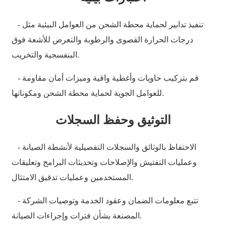
తెలుగు
- تنفيذ تدابير لحماية محطة الشحن من العوامل البيئية مثل
български
درجات الحرارة القصوى والرطوبة والتعرض للأشعة فوق
البنفسجية والتخريب.
ਪੰਜਾਬੀ
বাংলা
- قم بتركيب حاويات وأغطية واقية وميزات أمان مقاومة
للعوامل الجوية لحماية محطة الشحن ومكوناتها.
മലയാളം
Беларуская
التوثيق وحفظ السجلات
dansk
- الاحتفاظ بالوثائق والسجلات التفصيلية لأنشطة الصيانة
मराठी
وعمليات التفتيش والإصلاحات وتحديثات البرامج وتعليقات
ಕನ್ನಡ
المستخدمين وعمليات تدقيق الامتثال.
ગુજરાતી
- تتبع معلومات الضمان وعقود الخدمة وتوصيات الشركة
المصنعة بشأن فترات وإجراءات الصيانة.
ଓଡ଼ିଆ