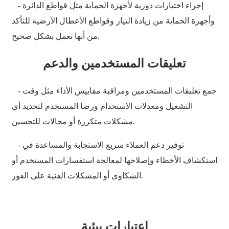
- إجراء اختبارات دورية لأجهزة الحماية مثل قواطع الدائرة
Xhosa
وأجهزة الحماية من زيادة التيار وقواطع الأعطال الأرضية للتأكد
Hausa
من أنها تعمل بشكل صحيح.
Kiswahili
تعليقات المستخدمين والدعم
Magyar
Íslenska
- جمع تعليقات المستخدمين ومراقبة مقاييس الأداء مثل وقت
التشغيل ومعدلات الاستخدام ورضا المستخدم لتحديد أي
Hrvatski
مشكلات متكررة أو مجالات للتحسين.
Македонски
- توفير دعم العملاء سريع الاستجابة والمساعدة في
русский
استكشاف الأخطاء وإصلاحها لمعالجة استفسارات المستخدم أو
יידיש
الشكاوى أو المشكلات الفنية على الفور.
Українська
اردو
اعتبارات بيئية
தமிழ்