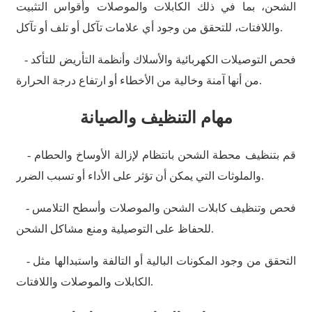
አማርኛ
الشحن، بما في ذلك الكابلات والموصلات وأقواس التثبيت
واللافتات، للتحقق من وجود أي علامات تآكل أو تلف أو تآكل.
Bahasa Melayu
Deutsch
- فحص التوصيلات الكهربائية والأسلاك وأنظمة التأريض للتأكد
من أنها آمنة وخالية من الأخطاء أو ارتفاع درجة الحرارة.
Af Soomaali
Català
مهام التنظيف والصيانة
پښتو
- قم بتنظيف محطة الشحن بانتظام لإزالة الأوساخ والحطام
Cymraeg
والملوثات التي يمكن أن تؤثر على الأداء أو تسبب الضرر.
Shona
- فحص وتنظيف كابلات الشحن والموصلات وأسطح التلامس
Точики
للحفاظ على التوصيلية ومنع مشاكل الشحن.
Қазақ Тілі
- التحقق من وجود المكونات البالية أو التالفة واستبدالها مثل
Zulu
الكابلات والموصلات واللافتات.
Ελληνικά