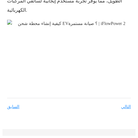
الطويل، مما يوفر تجربة مستخدم إيجابية لسائقي المركبات
中文
الكهربائية.
ئۇيغۇرچە
Esperanto
Hmong
नेपाली
التالي
السابق