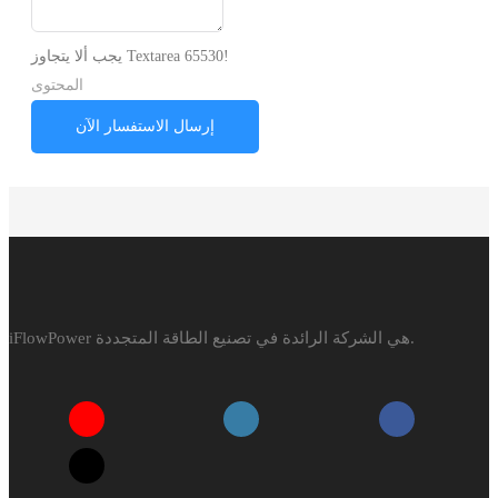
يجب ألا يتجاوز Textarea 65530!
المحتوى
إرسال الاستفسار الآن
iFlowPower هي الشركة الرائدة في تصنيع الطاقة المتجددة.