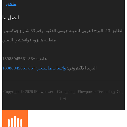
ملحق
اتصل بنا
الطابق 13، البرج الغربي لمدينة جومي الذكية، رقم 33 شارع جوكسين،
منطقة هايزو، قوانغتشو، الصين
هاتف: +86 18988945661
البريد الإلكتروني:
واتساب/ماسنجر: +86 18988945661
Copyright © 2026 iFlowpower - Guangdong iFlowpower Technology Co.,
Ltd.