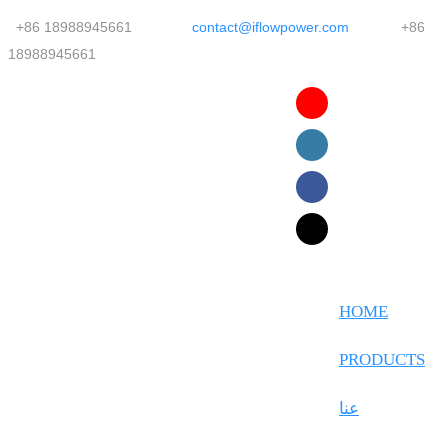
+86 18988945661
contact@iflowpower.com
+86
18988945661
English
Faasamoa
Ōlelo Hawaiʻi
Maltese
HOME
Español
PRODUCTS
Galego
عنا
Português