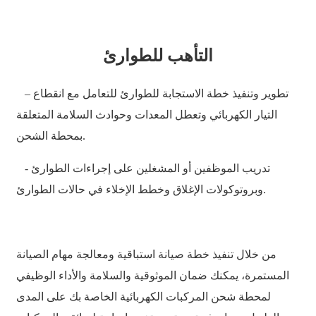
Basa Jawa
bahasa Indonesia
التأهب للطوارئ
Sundanese
– تطوير وتنفيذ خطة الاستجابة للطوارئ للتعامل مع انقطاع
Türkçe
التيار الكهربائي وتعطل المعدات وحوادث السلامة المتعلقة
فارسی
بمحطة الشحن.
հայերեն
- تدريب الموظفين أو المشغلين على إجراءات الطوارئ
Azərbaycan
وبروتوكولات الإغلاق وخطط الإخلاء في حالات الطوارئ.
עִבְרִית
Kurmancî
من خلال تنفيذ خطة صيانة استباقية ومعالجة مهام الصيانة
العربية
المستمرة، يمكنك ضمان الموثوقية والسلامة والأداء الوظيفي
O'zbek
لمحطة شحن المركبات الكهربائية الخاصة بك على المدى