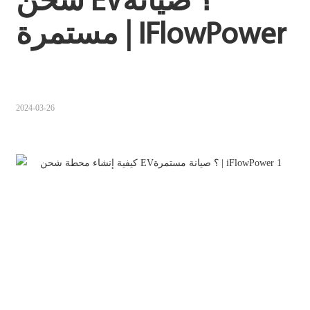
شحن EV؟ صيانة 
Sugbuanon
مستمرة | IFlowPower
Polski
Corsu
ລາວ
2024-03-26
Burmese
français
ภาษาไทย
Euskara
ქართველი
Slovenščina
ខ្មែរ