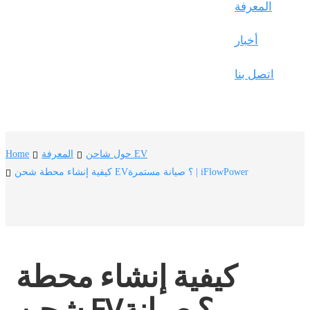
Frysk
المعرفة
Nederlands
أخبار
한국어
اتصل بنا
Tiếng Việt
Gàidhlig
Suomi
حول شاحن EV
المعرفة
Home
lietuvių
كيفية إنشاء محطة شحن EV؟ صيانة مستمرة | iFlowPower
svenska
Монгол
Eesti
كيفية إنشاء محطة 
Pilipino
Gaeilgenah