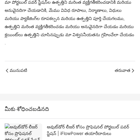
మా పోర్టబుల్ పవర్ స్టేషన్‌ల ఉత్పత్తిని మరింత వ్యక్తిగతీకరించడానికి మరియు
అనువైనదిగా చేయడానికి, మేము వివిధ రూపాలు, నిర్మాణాలు, విధులు
మరియు ప్యాకేజింగ్‌ల రూపకల్పన మరియు ఉత్పత్తిని పూర్తి చేయగలము,
ఉత్పత్తిని మరింత వ్యక్తిగతీకరించడం మరియు అనువైనదిగా చేయడం మరియు
క్లయింట్‌లు ఉత్పత్తిని చూసినప్పుడు మా విశ్వసనీయతను గ్రహించేలా చేయడం
.
మునుపటి
తరువాత
మీకు శోధించబడినది
అవుట్‌డోర్ లీజర్ కోసం ప్రొఫెషనల్ పోర్టబుల్ పవర్
స్టేషన్ | iFlowPower తయారీదారులు