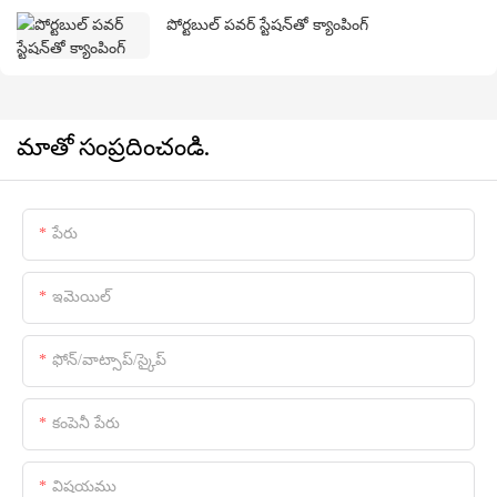
పోర్టబుల్ పవర్ స్టేషన్‌తో క్యాంపింగ్
మాతో సంప్రదించండి.
పేరు
ఇమెయిల్
ఫోన్/వాట్సాప్/స్కైప్
కంపెనీ పేరు
విషయము