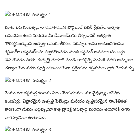
మాకు పది సంవత్సరాల OEM/ODM పోర్టబుల్ పవర్ స్టేషన్‌ల ఉత్పత్తి
అనుభవం ఉంది మరియు మీ డిమాండ్‌లను తీర్చడానికి అత్యంత
సౌకర్యవంతమైన ఉత్పత్తి అనుకూలీకరణ పరిష్కారాలను అందించగలము.
కస్టమర్‌లు కస్టమర్‌లను స్వాగతించడం నుండి కస్టమర్ అవసరాలను అర్థం
చేసుకోవడం వరకు, ఉత్పత్తి తయారీ నుండి లాజిస్టిక్స్ పంపిణీ వరకు అమ్మకాల
తర్వాత సేవ వరకు పూర్తి odm/oed సేవా ప్రక్రియను కస్టమర్‌లు ట్రాక్ చేయవచ్చు.
మేము మా కస్టమర్ల కలలను నిజం చేయగలము. మా నైపుణ్యం కలిగిన
ఇంజనీర్లు, విస్తారమైన ఉత్పత్తి పేటెంట్లు మరియు వృత్తిపరమైన సాంకేతికత
కారణంగా మేము ఎల్లప్పుడూ కొత్త ప్రాజెక్ట్ అభివృద్ధి మరియు తయారీకి తగిన
భాగస్వామిగా ఉంటాము.