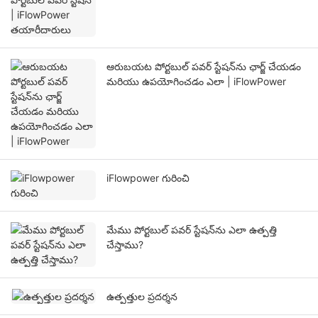
ఆరుబయట పోర్టబుల్ పవర్ స్టేషన్‌ను ఛార్జ్ చేయడం
మరియు ఉపయోగించడం ఎలా | iFlowPower
iFlowpower గురించి
మేము పోర్టబుల్ పవర్ స్టేషన్‌ను ఎలా ఉత్పత్తి
చేస్తాము?
ఉత్పత్తుల ప్రదర్శన