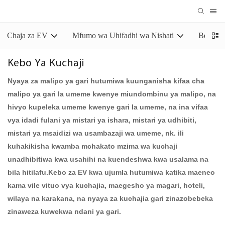
Chaja za EV
Mfumo wa Uhifadhi wa Nishati
Betri y
Kebo Ya Kuchaji
Nyaya za malipo ya gari hutumiwa kuunganisha kifaa cha
malipo ya gari la umeme kwenye miundombinu ya malipo, na
hivyo kupeleka umeme kwenye gari la umeme, na ina vifaa
vya idadi fulani ya mistari ya ishara, mistari ya udhibiti,
mistari ya msaidizi wa usambazaji wa umeme, nk. ili
kuhakikisha kwamba mchakato mzima wa kuchaji
unadhibitiwa kwa usahihi na kuendeshwa kwa usalama na
bila hitilafu.Kebo za EV kwa ujumla hutumiwa katika maeneo
kama vile vituo vya kuchajia, maegesho ya magari, hoteli,
wilaya na karakana, na nyaya za kuchajia gari zinazobebeka
zinaweza kuwekwa ndani ya gari.