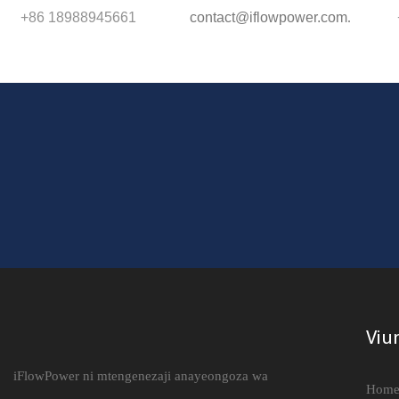
+86 18988945661
contact@iflowpower.com
.
Viu
iFlowPower ni mtengenezaji anayeongoza wa
Hom