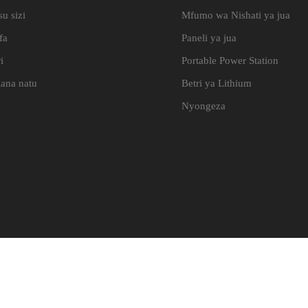
u sizi
Mfumo wa Nishati ya jua
fa
Paneli ya jua
i
Portable Power Station
iana natu
Betri ya Lithium
Nyongeza