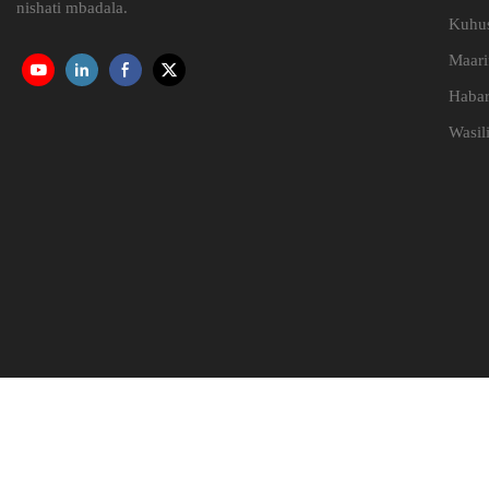
nishati mbadala.
Kuhus
Maari
Habar
Wasil