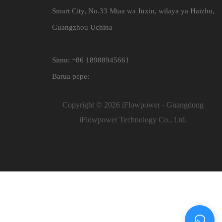
Smart City, No.33 Mtaa wa Juxin, wilaya ya Haizhu,
Guangzhou Uchina
Simu: +86 18988945661
Barua pepe:
Copyright © 2026 iFlowpower - Guangdong
iFlowpower Technology Co., Ltd.