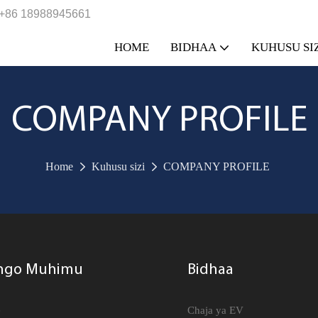
+86 18988945661
HOME
BIDHAA
KUHUSU SI
COMPANY PROFILE
Home
Kuhusu sizi
COMPANY PROFILE
ngo Muhimu
Bidhaa
e
Chaja ya EV