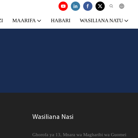
ZI
MAARIFA
HABARI
WASILIANA NATU
Wasiliana Nasi
Ghorofa ya 13, Mnara wa Magharibi wa Guomei