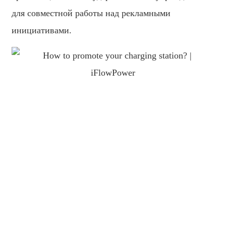
bahasa Indonesia
для совместной работы над рекламными
инициативами.
Sundanese
Türkçe
فارسی
հայերեն
Azərbaycan
עִבְרִית
Kurmancî
العربية
O'zbek
繁體中文