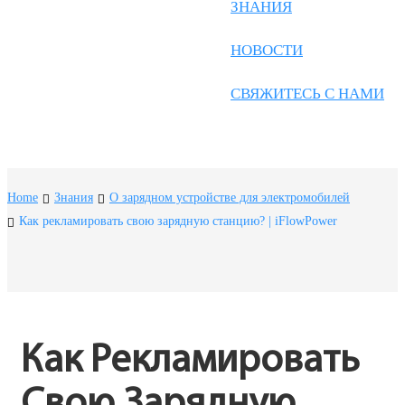
Frysk
ЗНАНИЯ
Nederlands
НОВОСТИ
한국어
СВЯЖИТЕСЬ С НАМИ
Tiếng Việt
Gàidhlig
Suomi
Home
Знания
О зарядном устройстве для электромобилей
lietuvių
Как рекламировать свою зарядную станцию? | iFlowPower
svenska
Монгол
Eesti
Как Рекламировать 
Pilipino
Свою Зарядную 
Gaeilgenah