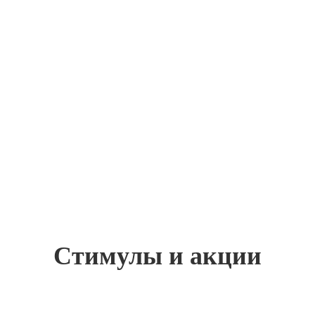
中文
ئۇيغۇرچە
Esperanto
Hmong
नेपाली
Стимулы и акции