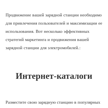
日语
čeština
Продвижение вашей зарядной станции необходимо
Malagasy fiteny
для привлечения пользователей и максимизации ее
использования. Вот несколько эффективных
norsk
стратегий маркетинга и продвижения вашей
èdè Yorùbá
зарядной станции для электромобилей.:
latviešu valoda‎
Latin
Igbo
Интернет-каталоги
Română
Maori
አማርኛ
Разместите свою зарядную станцию ​​в популярных