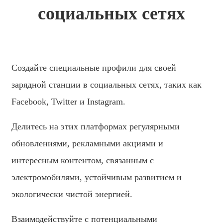
социальных сетях
Sesotho
Кыргызча
Српски
Создайте специальные профили для своей
Afrikaans
зарядной станции в социальных сетях, таких как
Shqip
Facebook, Twitter и Instagram.
Bosanski
Делитесь на этих платформах регулярными
italiano
обновлениями, рекламными акциями и
हिन्दी
интересным контентом, связанным с
Lëtzebuergesch
электромобилями, устойчивым развитием и
سنڌي
экологически чистой энергией.
Xhosa
Взаимодействуйте с потенциальными