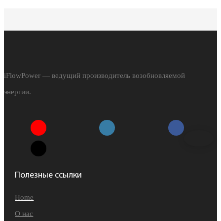
iFlowPower — ведущий производитель возобновляемой
энергии.
Полезные ссылки
Home
О нас