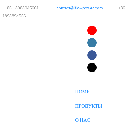
+86 18988945661
contact@iflowpower.com
+86
18988945661
English
Faasamoa
Ōlelo Hawaiʻi
Maltese
HOME
Español
ПРОДУКТЫ
Galego
О НАС
Português