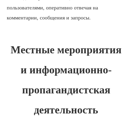
Hausa
пользователями, оперативно отвечая на
Kiswahili
комментарии, сообщения и запросы.
Magyar
Íslenska
Местные мероприятия
Hrvatski
Македонски
и информационно-
русский
יידיש
пропагандистская
Українська
деятельность
اردو
தமிழ்
తెలుగు