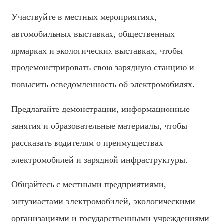
Участвуйте в местных мероприятиях,
български
автомобильных выставках, общественных
ਪੰਜਾਬੀ
ярмарках и экологических выставках, чтобы
বাংলা
продемонстрировать свою зарядную станцию ​​и
മലയാളം
повысить осведомленность об электромобилях.
Беларуская
Предлагайте демонстрации, информационные
dansk
занятия и образовательные материалы, чтобы
मराठी
рассказать водителям о преимуществах
ಕನ್ನಡ
электромобилей и зарядной инфраструктуры.
ગુજરાતી
Общайтесь с местными предприятиями,
ଓଡ଼ିଆ
энтузиастами электромобилей, экологическими
Basa Jawa
организациями и государственными учреждениями