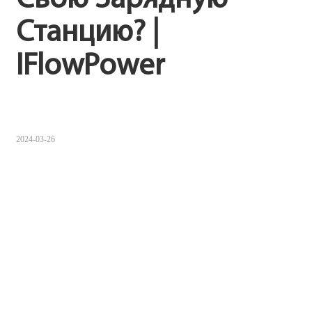
Sugbuanon
Станцию? | 
Polski
IFlowPower
Corsu
ລາວ
Burmese
2024-03-26
français
ภาษาไทย
Euskara
ქართველი
Slovenščina
ខ្មែរ