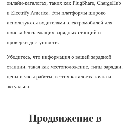
Bahasa Melayu
онлайн-каталогах, таких как PlugShare, ChargeHub
Deutsch
и Electrify America. Эти платформы широко
используются водителями электромобилей для
Af Soomaali
поиска близлежащих зарядных станций и
Català
проверки доступности.
پښتو
Убедитесь, что информация о вашей зарядной
Cymraeg
станции, такая как местоположение, типы зарядки,
Shona
цены и часы работы, в этих каталогах точна и
Точики
актуальна.
Қазақ Тілі
Zulu
Ελληνικά
Продвижение в
Slovenčina