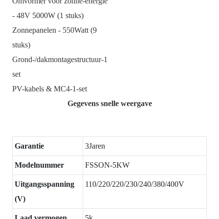
Omvormer voor zonne-energie
- 48V 5000W (1 stuks)
Zonnepanelen - 550Watt (9
stuks)
Grond-/dakmontagestructuur-1
set
PV-kabels & MC4-1-set
Gegevens snelle weergave
Garantie
3Jaren
Modelnummer
FSSON-5KW
Uitgangsspanning
110/220/220/230/240/380/400V
(V)
Laad vermogen
5k