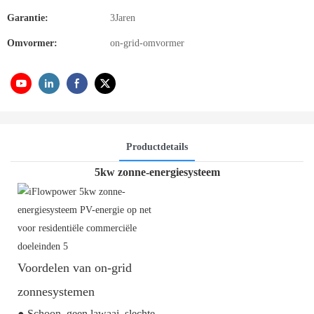
Garantie:
3Jaren
Omvormer:
on-grid-omvormer
Productdetails
5kw zonne-energiesysteem
Voordelen van on-grid
zonnesystemen
● Schoon, geen lawaai, slechte