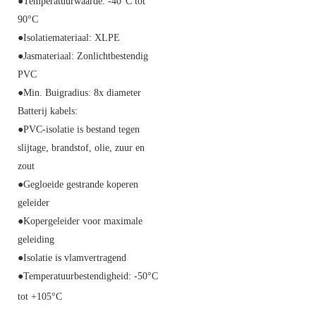
●Temperatuurwaarde: -40°C tot
90°C
●Isolatiemateriaal: XLPE
●Jasmateriaal: Zonlichtbestendig
PVC
●Min. Buigradius: 8x diameter
Batterij kabels:
●PVC-isolatie is bestand tegen
slijtage, brandstof, olie, zuur en
zout
●Gegloeide gestrande koperen
geleider
●Kopergeleider voor maximale
geleiding
●Isolatie is vlamvertragend
●Temperatuurbestendigheid: -50°C
tot +105°C