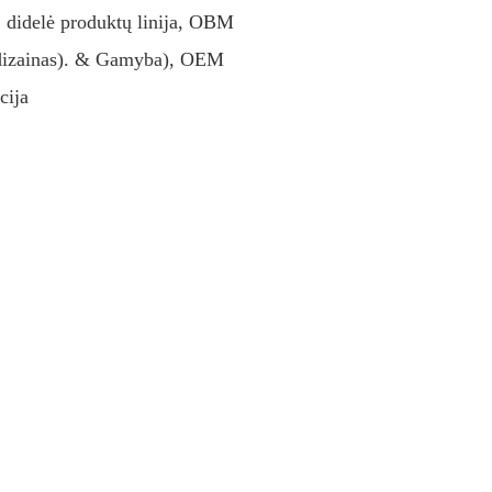
, didelė produktų linija, OBM
 dizainas). & Gamyba), OEM
cija