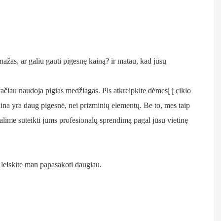
mažas, ar galiu gauti pigesnę kainą? ir matau, kad jūsų
ačiau naudoja pigias medžiagas. Pls atkreipkite dėmesį į ciklo
kaina yra daug pigesnė, nei prizminių elementų. Be to, mes taip
alime suteikti jums profesionalų sprendimą pagal jūsų vietinę
 leiskite man papasakoti daugiau.