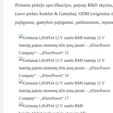
Priimtos pirkėjo specifikacijos, patyręs R&D skyrius
(savo prekės ženklas & Gamyba), ODM (originalus
pajėgumai, gamybos pajėgumai, patikimumas, reputa