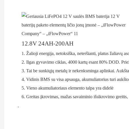
12.8V 24AH-200AH
1. Žalioji energija, netoksiška, neteršianti, platus žaliavų 
2. Ilgas gyvavimo ciklas, 4000 kartų esant 80% DOD. Pr
3. Tai be sunkiųjų metalų ir nekenksminga aplinkai. Aukšt
4. Vidinis BMS su visa apsauga, akumuliatorius turi aukšt
5. Vieno akumuliatoriaus elemento talpa yra didelė
6. Greitas įkrovimas, mažas savaiminio išsikrovimo greitis
、