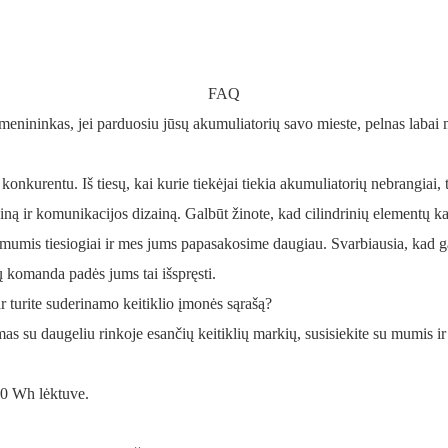
FAQ
dmenininkas, jei parduosiu jūsų akumuliatorių savo mieste, pelnas labai 
kurentu. Iš tiesų, kai kurie tiekėjai tiekia akumuliatorių nebrangiai, t
zainą ir komunikacijos dizainą. Galbūt žinote, kad cilindrinių elementų 
u mumis tiesiogiai ir mes jums papasakosime daugiau. Svarbiausia, kad g
ų komanda padės jums tai išspręsti.
ar turite suderinamo keitiklio įmonės sąrašą?
as su daugeliu rinkoje esančių keitiklių markių, susisiekite su mumis ir
100 Wh lėktuve.