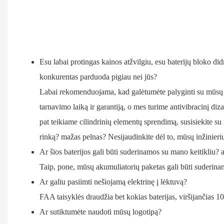
Esu labai protingas kainos atžvilgiu, esu baterijų bloko di
konkurentas parduoda pigiau nei jūs?
Labai rekomenduojama, kad galėtumėte palyginti su mūsų kon
tarnavimo laiką ir garantiją, o mes turime antivibracinį di
pat teikiame cilindrinių elementų sprendimą, susisiekite s
rinką? mažas pelnas? Nesijaudinkite dėl to, mūsų inžinieri
Ar šios baterijos gali būti suderinamos su mano keitikliu? 
Taip, pone, mūsų akumuliatorių paketas gali būti suderinam
Ar galiu pasiimti nešiojamą elektrinę į lėktuvą?
FAA taisyklės draudžia bet kokias baterijas, viršijančias 
Ar sutiktumėte naudoti mūsų logotipą?