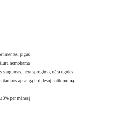
asortimentas, pigus
iežiūra nemokama
as saugumas, nėra sprogimo, nėra ugnies
os įtampos apsaugą ir didesnį patikimumą.
, ≤3% per mėnesį