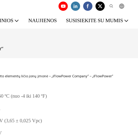
INIOS
NAUJIENOS
SUSISIEKITE SU MUMIS
r“
aketo elementų ličio jonų įmonė – „iFlowPower Company“ – „iFlowPower“
0 ºC (nuo -4 iki 140 ºF)
A
V (3,65 ± 0,025 Vpc)
V