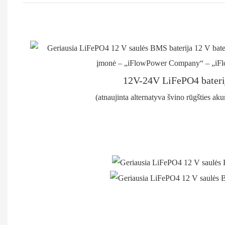
12V-24V LiFePO4 bateri
(atnaujinta alternatyva švino rūgšties ak