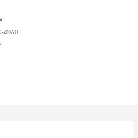
A
5C
H-200AH
V