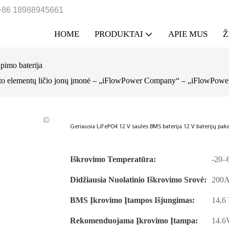
+86 18988945661
HOME
PRODUKTAI
APIE MUS
Ž
pimo baterija
eto elementų ličio jonų įmonė – „iFlowPower Company“ – „iFlowPowe
Geriausia LiFePO4 12 V saulės BMS baterija 12 V baterijų p
Iškrovimo Temperatūra:
-20–6
Didžiausia Nuolatinio Iškrovimo Srovė:
200
BMS Įkrovimo Įtampos Išjungimas:
14,6 
Rekomenduojama Įkrovimo Įtampa:
14.6