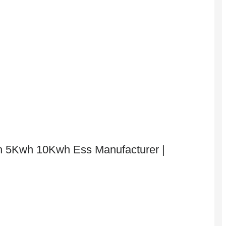
Slovenčina
Sesotho
Кыргызча
Српски
Afrikaans
Shqip
Bosanski
italiano
हिन्दी
Lëtzebuergesch
سنڌي
Xhosa