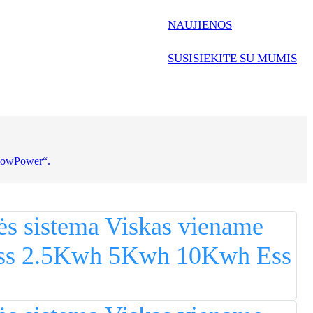
Nederlands
NAUJIENOS
한국어
SUSISIEKITE SU MUMIS
Tiếng Việt
Gàidhlig
Suomi
lietuvių
FlowPower“.
svenska
Монгол
Eesti
Pilipino
Gaeilgenah