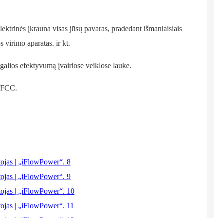
తెలుగు
български
elektrinės įkrauna visas jūsų pavaras, pradedant išmaniaisiais
s virimo aparatas. ir kt.
ਪੰਜਾਬੀ
বাংলা
galios efektyvumą įvairiose veiklose lauke.
മലയാളം
, FCC.
Беларуская
dansk
मराठी
ಕನ್ನಡ
ગુજરાતી
ଓଡ଼ିଆ