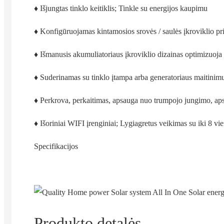
♦ Išjungtas tinklo keitiklis; Tinkle su energijos kaupimu
♦ Konfigūruojamas kintamosios srovės / saulės įkroviklio p
♦ Išmanusis akumuliatoriaus įkroviklio dizainas optimizuoj
♦ Suderinamas su tinklo įtampa arba generatoriaus maitinim
♦ Perkrova, perkaitimas, apsauga nuo trumpojo jungimo, a
♦ Išoriniai WIFI įrenginiai; Lygiagretus veikimas su iki 8 vie
Specifikacijos
Produkto detalės