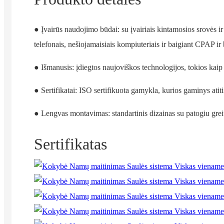
● Įvairūs naudojimo būdai: su įvairiais kintamosios srovės ir 
telefonais, nešiojamaisiais kompiuteriais ir baigiant CPAP ir bu
● Išmanusis: įdiegtos naujoviškos technologijos, tokios kaip
● Sertifikatai: ISO sertifikuota gamykla, kurios gaminys at
● Lengvas montavimas: standartinis dizainas su patogiu gre
Sertifikatas