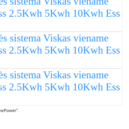
Sugbuanon
Polski
Corsu
ລາວ
Burmese
français
ภาษาไทย
Euskara
ქართველი
Slovenščina
lowPower“.
ខ្មែរ
日语