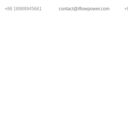
+86 18988945661
contact@iflowpower.com
+