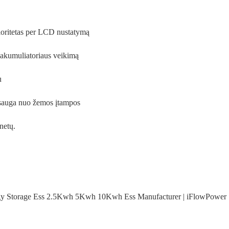
rioritetas per LCD nustatymą
a akumuliatoriaus veikimą
u
psauga nuo žemos įtampos
netų.