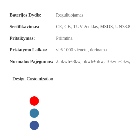
Baterijos Dydis:
Reguliuojamas
Sertifikavimas:
CE, CB, TUV ženklas, MSDS, UN38.
Pritaikymas:
Priimtina
Pristatymo Laikas:
virš 1000 vienetų, derinama
Normalus Pajėgumas:
2.5kwh+3kw, 5kwh+5kw, 10kwh+5kw
Design Customization