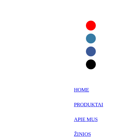
English
Faasamoa
Ōlelo Hawaiʻi
Maltese
HOME
Español
PRODUKTAI
Galego
APIE MUS
Português
Frysk
ŽINIOS