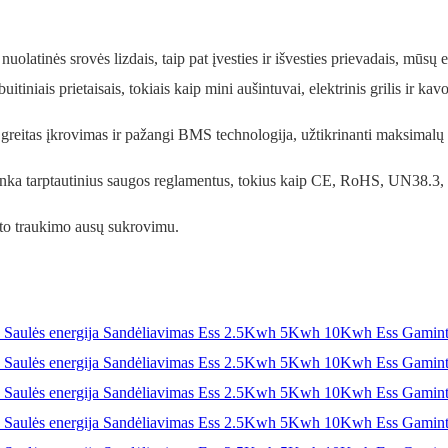
nuolatinės srovės lizdais, taip pat įvesties ir išvesties prievadais, mūsų 
itiniais prietaisais, tokiais kaip mini aušintuvai, elektrinis grilis ir kavo
 greitas įkrovimas ir pažangi BMS technologija, užtikrinanti maksimalų 
itinka tarptautinius saugos reglamentus, tokius kaip CE, RoHS, UN38.3
ito traukimo ausų sukrovimu.