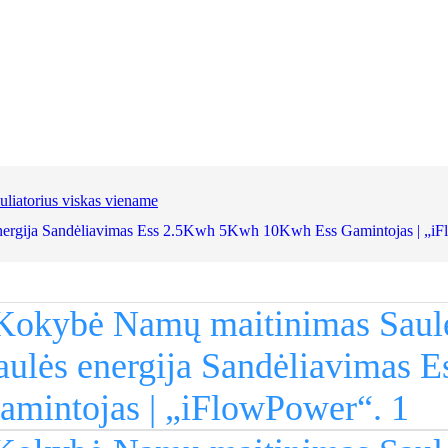
uliatorius viskas viename
energija Sandėliavimas Ess 2.5Kwh 5Kwh 10Kwh Ess Gamintojas | „i