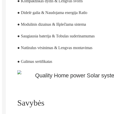
● Kompaktiškas dydis & Lengvas svoris
● Didelė galia & Naudojama energija Ratlo
● Modulinis dizainas & Išplečiama sistema
● Saugiausia baterija & Tobulas suderinamumas
● Natūralus vėsinimas & Lengvas montavimas
● Galimas sertifikatas
Savybės