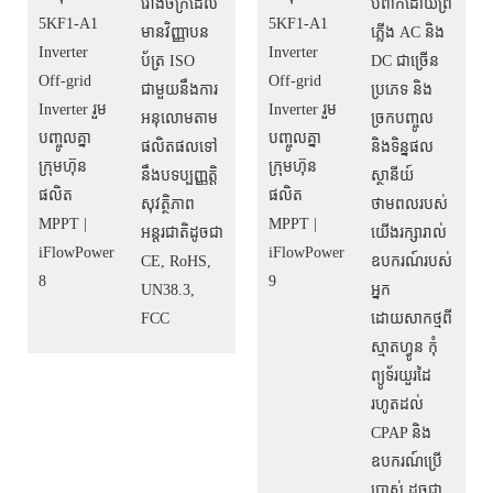
រោងចក្រដែល
បំពាក់ដោយព្រី
មានវិញ្ញាបន
ភ្លើង AC និង
ប័ត្រ ISO
DC ជាច្រើន
ជាមួយនឹងការ
ប្រភេទ និង
អនុលោមតាម
ច្រកបញ្ចូល
ផលិតផលទៅ
និងទិន្នផល
នឹងបទប្បញ្ញត្តិ
ស្ថានីយ៍
សុវត្ថិភាព
ថាមពលរបស់
អន្តរជាតិដូចជា
យើងរក្សារាល់
CE, RoHS,
ឧបករណ៍របស់
UN38.3,
អ្នក
FCC
ដោយសាកថ្មពី
ស្មាតហ្វូន កុំ
ព្យូទ័រយួរដៃ
រហូតដល់
CPAP និង
ឧបករណ៍ប្រើ
ប្រាស់ ដូចជា