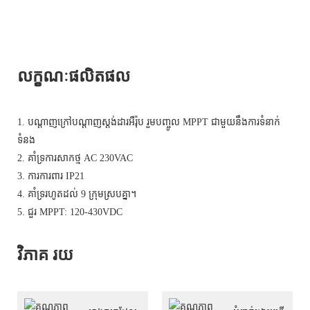
លក្ខណៈផលិតផល
1. បណ្តាញក្រៅបណ្តាញស្តង់ដារអឺរ៉ុប រួមបញ្ចូល MPPT ជាមួយនឹងការទំនាក់
ទំនង
2. គាំទ្រការសាកថ្ម AC 230VAC
3. ការការពារ IP21
4. គាំទ្ររហូតដល់ 9 ក្រុមស្របគ្នា។
5. ជួរ MPPT: 120-430VDC
វិភាគ រយ