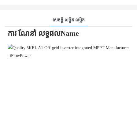
សេចក្ដី លម្អិត លម្អិត
ការ ណែនាំ លទ្ធផលName