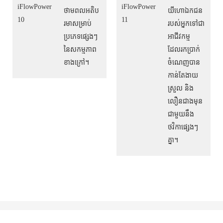
ថាមពលអតិប
យីហោឯកជន
រមាសម្រាប់
របស់អ្នកទៅជា
ប្រភេទផ្សេងៗ
អាជីវកម្ម
នៃសកម្មភាព
ដែលរកប្រាក់
ខាងក្រៅ។
ចំណេញបាន
កាន់តែងាយ
ស្រួល និង
លឿនជាងមុន
ជាមួយនឹង
ថវិកាផ្សេងៗ
គ្នា។