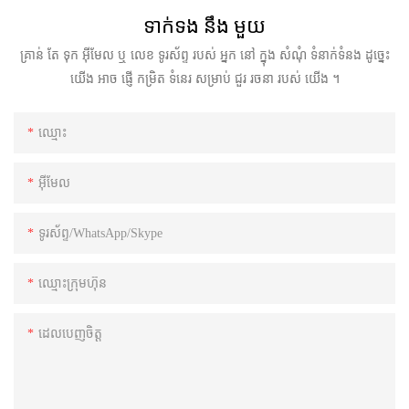
ទាក់ទង នឹង មួយ
គ្រាន់ តែ ទុក អ៊ីមែល ឬ លេខ ទូរស័ព្ទ របស់ អ្នក នៅ ក្នុង សំណុំ ទំនាក់ទំនង ដូច្នេះ
យើង អាច ផ្ញើ កម្រិត ទំនេរ សម្រាប់ ជួរ រចនា របស់ យើង ។
ឈ្មោះ
អ៊ីមែល
ទូរស័ព្ទ/WhatsApp/Skype
ឈ្មោះក្រុមហ៊ុន
ដេលបេញចិត្ដ