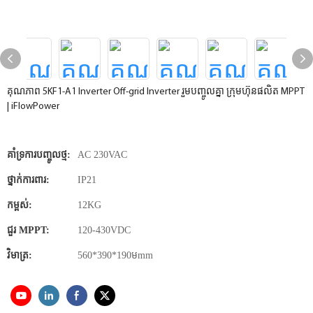
គុណភាព 5KF1-A1 Inverter Off-grid Inverter រួមបញ្ចូលគ្នា ក្រុមហ៊ុនផលិត MPPT
| iFlowPower
គាំទ្រការបញ្ចូលថ្ម:
AC 230VAC
ថ្នាក់ការពារ:
IP21
កម្ពស់:
12KG
ជួរ MPPT:
120-430VDC
វិមាត្រ:
560*390*190មmm