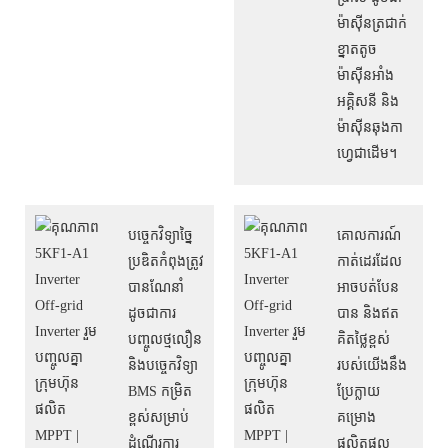
ម៉ាស៊ីនត្រជាក់
ខ្នាតតូច
ម៉ាស៊ីនអាំង
អគ្គិសនី និង
ម៉ាស៊ីនឆុងកា
ហ្វេជាដើម។
បច្ចេកវិទ្យាច្នៃ
គោលការណ៍
ប្រឌិតកំពុងត្រូវ
កាត់ដេរដែល
បានណែនាំ
អាចបត់បែន
ដូចជាការ
បាន និងឥត
បញ្ចូលថ្មលឿន
គិតថ្លៃខ្ពស់
និងបច្ចេកវិទ្យា
របស់យើងនឹង
BMS កម្រិត
ប្រែក្លាយ
ខ្ពស់សម្រាប់
គម្រោង
ដំណើរការ
ផលិតផល