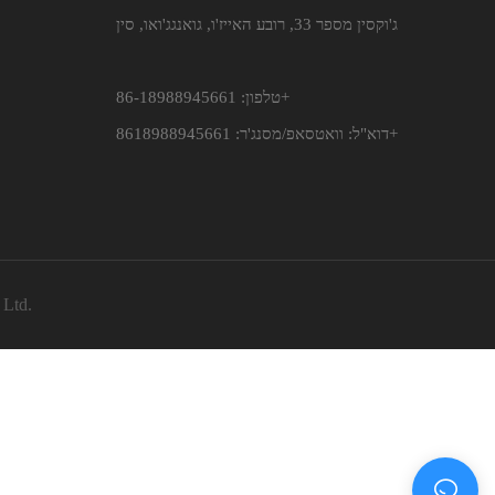
ג'וקסין מספר 33, רובע האייז'ו, גואנגג'ואו, סין
טלפון: 86-18988945661+
וואטסאפ/מסנג'ר: 8618988945661+
דוא"ל:
 Ltd.