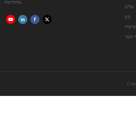
מתחדשת.
עלינו
יֶדַע
ֲדָשׁוֹת
ר קשר
Copy