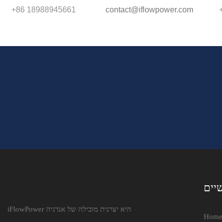
+86 18988945661
contact@iflowpower.com
יים
iFlowPower היא יצרנית מובילה של אנרגיה
Hom