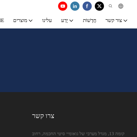
צור קשר
חֲדָשׁוֹת
יֶדַע
עלינו
מוצרים
ME
צרו קשר
קומה 13, מגדל מערבי של גואומיי סיטי החכמה, רחוב