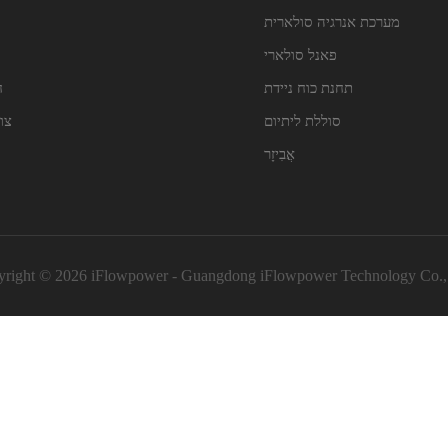
מערכת אנרגיה סולארית
פאנל סולארי
תחנת כוח ניידת
ח
סוללת ליתיום
צו
אֲבִיזָר
right © 2026 iFlowpower - Guangdong iFlowpower Technology Co.,