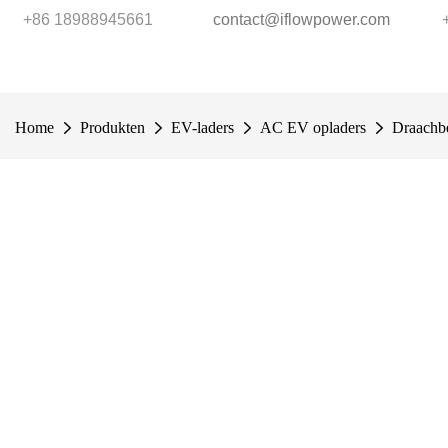
+86 18988945661
contact@iflowpower.com
Home
Produkten
EV-laders
AC EV opladers
Draachb