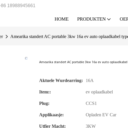
+86 18988945661
HOME
PRODUKTEN
OER
er
Amearika standert AC portable 3kw 16a ev auto oplaadkabel typ
Amearika standert AC portable 3kw 16a ev auto oplaadkabel
Aktuele Wurdearring:
16A
Item::
ev oplaadkabel
Plug:
CCS1
Applikaasje:
Opladen EV Car
Utfier Macht:
3KW