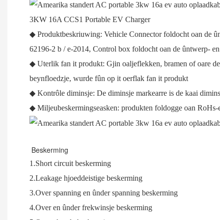
3KW 16A CCS1 Portable EV Charger
◆ Produktbeskriuwing: Vehicle Connector foldocht oan de ûn
62196-2 b / e-2014, Control box foldocht oan de ûntwerp- e
◆ Uterlik fan it produkt: Gjin oaljeflekken, bramen of oare de
beynfloedzje, wurde fûn op it oerflak fan it produkt
◆ Kontrôle diminsje: De diminsje markearre is de kaai dimins
◆ Miljeubeskermingseasken: produkten foldogge oan RoHs-
1.Short circuit beskerming
2.Leakage hjoeddeistige beskerming
3.Over spanning en ûnder spanning beskerming
4.Over en ûnder frekwinsje beskerming