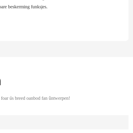
 oare beskerming funksjes.
n
re foar ús breed oanbod fan ûntwerpen!