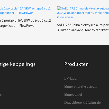
2 portable 16A 3KW ac type2 ccs2
SAEJ1772 China elektryske auto por
arger kabel - iFlowPower
3.3KW oplaadkabel foar ev fabrikante
iFlowPower
tige keppelings
Produkten
e
EV-lader
n
Sinne-enerzjysysteem
s
Sinnepaniel
Draachbere krêftsintrale