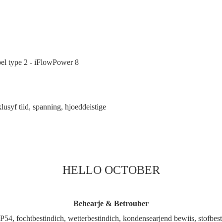
klusyf tiid, spanning, hjoeddeistige
HELLO OCTOBER
Behearje & Betrouber
54, fochtbestindich, wetterbestindich, kondensearjend bewiis, stofbes