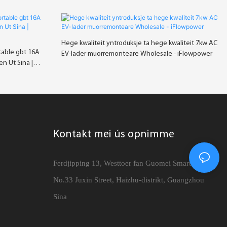
Hege kwaliteit yntroduksje ta hege kwaliteit 7kw AC
table gbt 16A
EV-lader muorremonteare Wholesale - iFlowpower
n Ut Sina |
Kontakt mei ús opnimme
Ferdjipping 13, Westtoer fan Guomei Smart City,
No.33 Juxin Street, Haizhu-distrikt, Guangzhou
Sina