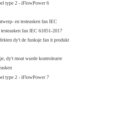
twerp- en testeasken fan IEC
n testeasken fan IEC 61851-2017
fekten dy't de funksje fan it produkt
je, dy't moat wurde kontrolearre
easken