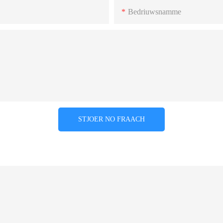
Bedriuwsnamme
STJOER NO FRAACH