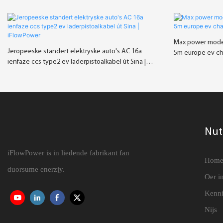
Max power mode 
Jeropeeske standert elektryske auto's AC 16a
5m europe ev ch
ienfaze ccs type2 ev laderpistoalkabel út Sina |
iFlowPower
Nut
iFlowPower is in liedende fabrikant fan
Hom
duorsume enerzjy.
Oer i
Kenni
Nijs