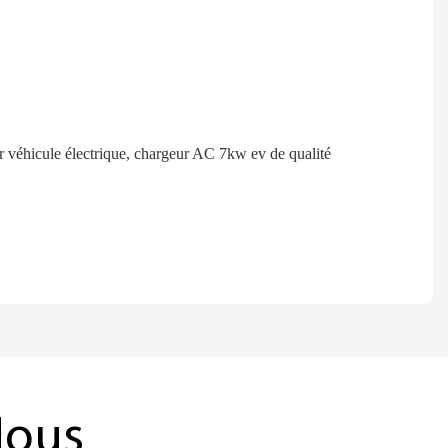
complies
Nous