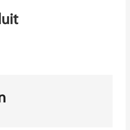
uit
n