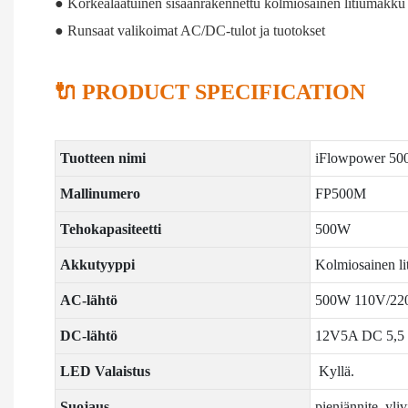
● Korkealaatuinen sisäänrakennettu kolmiosainen litiumakku yl
● Runsaat valikoimat AC/DC-tulot ja tuotokset
🔌 PRODUCT SPECIFICATION
Tuotteen nimi
iFlowpower 50
Mallinumero
FP500M
Tehokapasiteetti
500W
Akkutyyppi
Kolmiosainen l
AC-lähtö
500W 110V/22
DC-lähtö
12V5A DC 5,5 
LED Valaistus
Kyllä.
Suojaus
pienjännite, yli