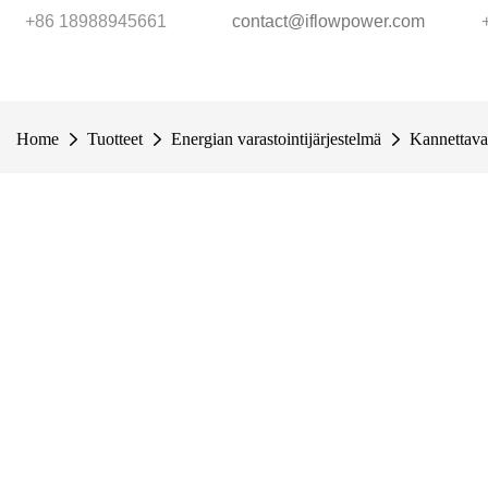
+86 18988945661
contact@iflowpower.com
Home
Tuotteet
Energian varastointijärjestelmä
Kannettava