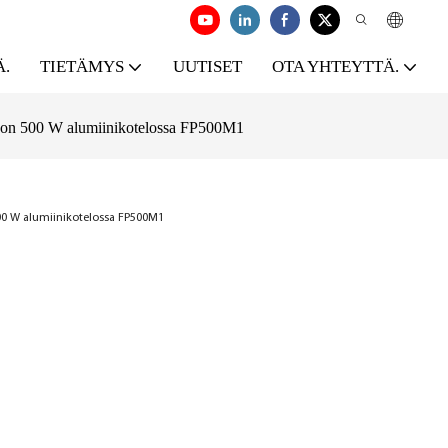
Ä.
TIETÄMYS
UUTISET
OTA YHTEYTTÄ.
 on 500 W alumiinikotelossa FP500M1
00 W alumiinikotelossa FP500M1