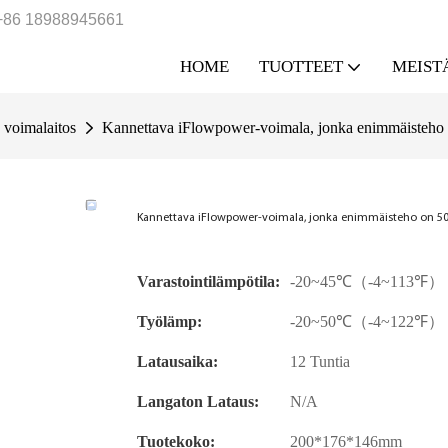
+86 18988945661
HOME
TUOTTEET
MEIST
 voimalaitos
Kannettava iFlowpower-voimala, jonka enimmäisteho
Kannettava iFlowpower-voimala, jonka enimmäisteho on 5
Varastointilämpötila:
-20~45℃（-4~113℉）
Työlämp:
-20~50℃（-4~122℉）
Latausaika:
12 Tuntia
Langaton Lataus:
N/A
Tuotekoko:
200*176*146mm