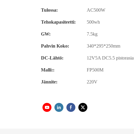
Tulossa:
AC500W
Tehokapasiteetti:
500wh
GW:
7.5kg
Pahvin Koko:
340*295*250mm
DC-Lähtö:
12V5A DC5.5 pistorasi
Malli::
FP500M
Jännite:
220V