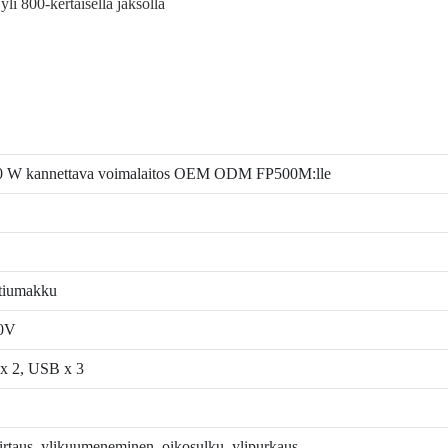
i 800-kertaisella jaksolla
0 W kannettava voimalaitos OEM ODM FP500M:lle
itiumakku
0V
x 2, USB x 3
virtaus, ylikuumeneminen, oikosulku, ylipurkaus.