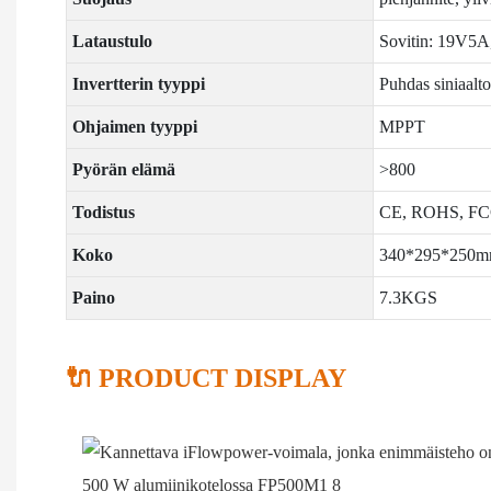
Lataustulo
Sovitin: 19V5
Invertterin tyyppi
Puhdas siniaalto
Ohjaimen tyyppi
MPPT
Pyörän elämä
>800
Todistus
CE, ROHS, FC
Koko
340*295*250
Paino
7.3KGS
🔌 PRODUCT DISPLAY