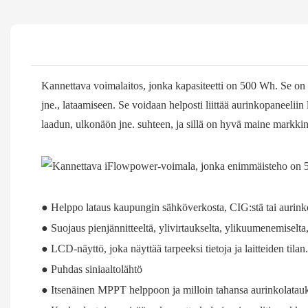
Kannettava voimalaitos, jonka kapasiteetti on 500 Wh. Se on er
jne., lataamiseen. Se voidaan helposti liittää aurinkopaneeliin
laadun, ulkonäön jne. suhteen, ja sillä on hyvä maine markkin
● Helppo lataus kaupungin sähköverkosta, CIG:stä tai aurink
● Suojaus pienjännitteeltä, ylivirtaukselta, ylikuumenemiselta,
● LCD-näyttö, joka näyttää tarpeeksi tietoja ja laitteiden tilan.
● Puhdas siniaaltolähtö
● Itsenäinen MPPT helppoon ja milloin tahansa aurinkolatau