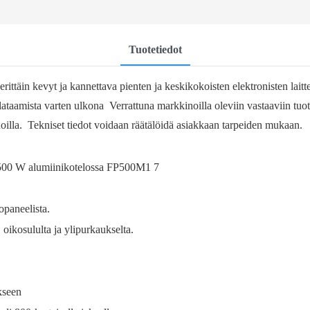
Tuotetiedot
ittäin kevyt ja kannettava pienten ja keskikokoisten elektronisten lait
 lataamista varten ulkona Verrattuna markkinoilla oleviin vastaaviin tuott
oilla. Tekniset tiedot voidaan räätälöidä asiakkaan tarpeiden mukaan.
opaneelista.
 oikosululta ja ylipurkaukselta.
kseen