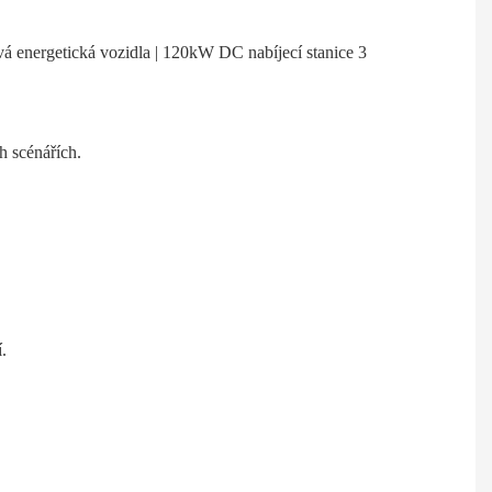
h scénářích.
.