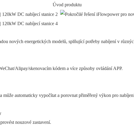
Úvod produktu
řadou nových energetických modelů, splňující potřeby nabíjení v různýc
em WeChat/Alipay/skenovacím kódem a více způsoby ovládání APP.
a může automaticky vypočítat a porovnat přiměřený výkon pro nabíjení
y
provést nouzové zastavení.