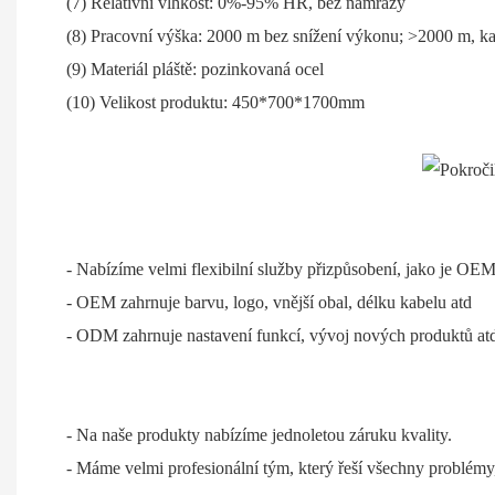
(7) Relativní vlhkost: 0%-95% HR, bez námrazy
(8) Pracovní výška: 2000 m bez snížení výkonu; >2000 m, ka
(9) Materiál pláště: pozinkovaná ocel
(10) Velikost produktu: 450*700*1700mm
- Nabízíme velmi flexibilní služby přizpůsobení, jako je O
- OEM zahrnuje barvu, logo, vnější obal, délku kabelu atd
- ODM zahrnuje nastavení funkcí, vývoj nových produktů at
- Na naše produkty nabízíme jednoletou záruku kvality.
- Máme velmi profesionální tým, který řeší všechny problémy,