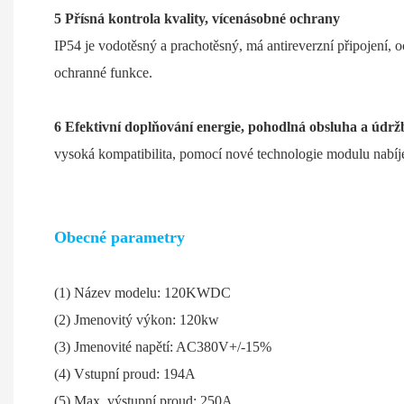
5 Přísná kontrola kvality, vícenásobné ochrany
IP54 je vodotěsný a prachotěsný, má antireverzní připojení, o
ochranné funkce.
6 Efektivní doplňování energie, pohodlná obsluha a údrž
vysoká kompatibilita, pomocí nové technologie modulu nabíj
Obecné parametry
(1) Název modelu: 120KWDC (9) Současná
(2) Jmenovitý výkon: 120kw (10) P
(3) Jmenovité napětí: AC380V+/-15% (
(4) Vstupní proud: 194A (
(5) Max. výstupní proud: 250A 