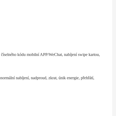
o číselného kódu mobilní APP/WeChat, nabíjení swipe kartou,
ormální nabíjení, nadproud, zkrat, únik energie, přehřátí,