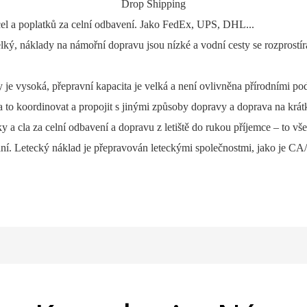
Drop Shipping
cel a poplatků za celní odbavení. Jako FedEx, UPS, DHL...
ý, náklady na námořní dopravu jsou nízké a vodní cesty se rozprostíraj
y je vysoká, přepravní kapacita je velká a není ovlivněna přírodními po
řeba to koordinovat a propojit s jinými způsoby dopravy a doprava na krá
atky a cla za celní odbavení a dopravu z letiště do rukou příjemce – to v
daní. Letecký náklad je přepravován leteckými společnostmi, jako je 