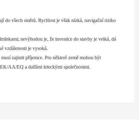
í do všech směrů. Rychlost je však nízká, navigační riziko
dmínkami; nevýhodou je, že investice do stavby je velká, dá
tké vzdálenosti je vysoká.
še musí zajistit příjemce. Pro některé země mohou být
CA/EK/AA/EQ a dalšími leteckými společnostmi.