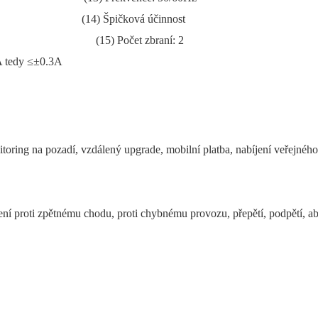
14) Špičková účinnost
5% (15) Počet zbraní: 2
A tedy ≤±0.3A
ring na pozadí, vzdálený upgrade, mobilní platba, nabíjení veřejnéh
ní proti zpětnému chodu, proti chybnému provozu, přepětí, podpětí, abn