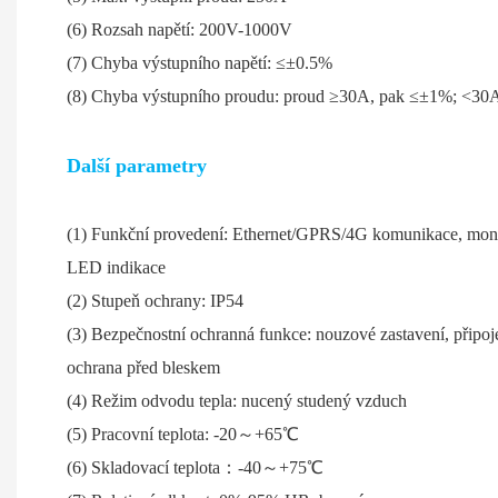
(6) Rozsah napětí: 200V-1000V (
(7) Chyba výstupního napětí: ≤±0.
(8) Chyba výstupního proudu: proud ≥30A, pak ≤±1%; <30
Další parametry
(1) Funkční provedení: Ethernet/GPRS/4G komunikace, monito
LED indikace
(2) Stupeň ochrany: IP54
(3) Bezpečnostní ochranná funkce: nouzové zastavení, připoje
ochrana před bleskem
(4) Režim odvodu tepla: nucený studený vzduch
(5) Pracovní teplota: -20～+65℃
(6) Skladovací teplota：-40～+75℃