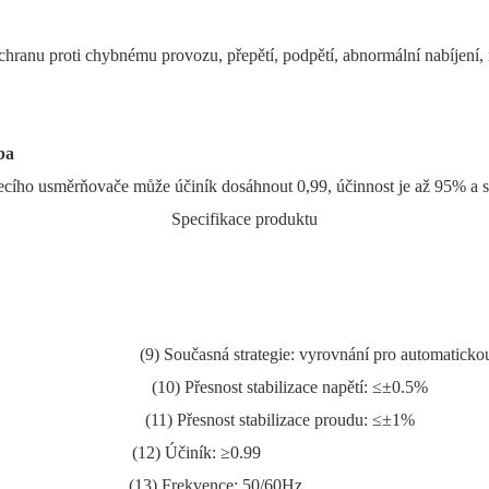
chranu proti chybnému provozu, přepětí, podpětí, abnormální nabíjení, 
ba
ecího usměrňovače může účiník dosáhnout 0,99, účinnost je až 95% a s
Specifikace produktu
 strategie: vyrovnání pro automatickou distri
řesnost stabilizace napětí: ≤±0.5%
11) Přesnost stabilizace proudu: ≤±1%
12) Účiník: ≥0.99
(13) Frekvence: 50/60Hz