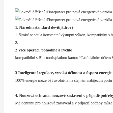
1. Národní standard devítijádrový
široké napětí a konstantní výstupní výkon, kompatibilní s 
2 Více operací, pohodlné a rychlé
kompatibilní s Bluetooth/platbou kartou IC/oficiálním účt
3 Inteligentní regulace, vysoká účinnost a úspora energie
100% energie může být uvolněna na stejném nabíjecím portu 
4. Nouzová ochrana, nouzové zastavení v případě potřeb
Má ochranu pro nouzové zastavení a v případě potřeby může 