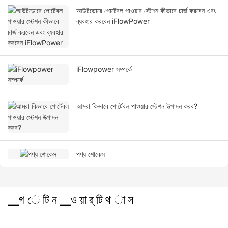
আউটডোরে পোর্টেবল পাওয়ার স্টেশন কীভাবে চার্জ করবেন এবং
ব্যবহার করবেন iFlowPower
iFlowpower সম্পর্কে
আমরা কিভাবে পোর্টেবল পাওয়ার স্টেশন উত্পাদন করব?
পণ্য শোকেস
▁গ ে টি ন ▁ও য়া র্ টি থ া স