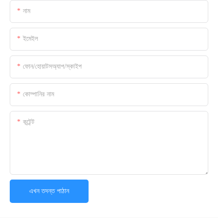
নাম
ইমেইল
ফোন/হোয়াটসঅ্যাপ/স্কাইপ
কোম্পানির নাম
কন্টেন্ট
এখন তদন্ত পাঠান