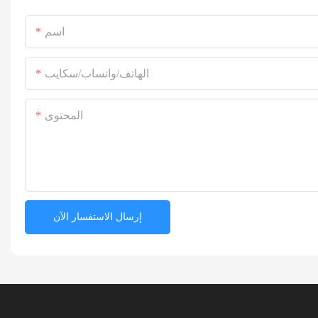
اسم
الهاتف/واتساب/سكايب
المحتوى
إرسال الاستفسار الآن