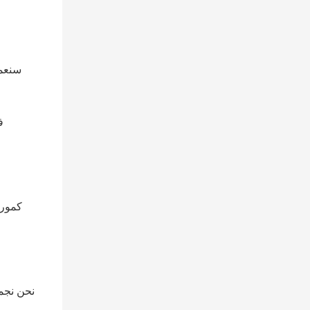
كمورد
نحن نجمع