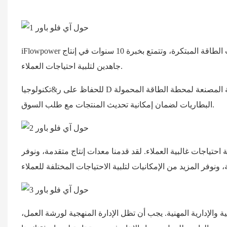
iFlowpower هي شركة مصنعة لمحطات الطاقة المحمولة ومنتجات الطاقة المبتكرة، وتتمتع بخبرة 10 سنوات في إنتاج OEM/ODM. سنعمل
جاهدين لتلبية احتياجات العملاء.
للحفاظ على ر&تكنولوجيا D في طليعة الصناعة لدى الشركة المصنعة لمحطة الطاقة المحمولة IFlowPower فريق من خبراء ومهندسي
البطاريات لضمان إمكانية تحديث المنتجات مع طلب السوق.
تياجات غالبية العملاء. لقد قدمنا ​​معدات إنتاج متقدمة، ونوفر
الإدارية المهنية. يجب أن تظل الإدارة المنهجية لورشة العمل،