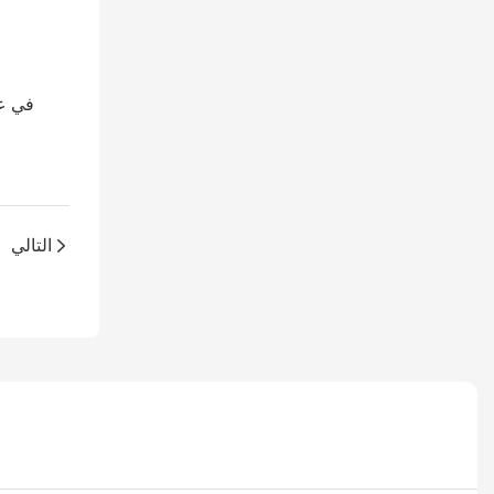
في عم
التالي