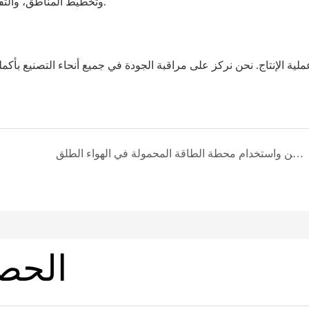
وتخطيط المناطق، والتقسيم الواضح للعمل، ومواد الإنتاج في سرية تامة لضمان ثقتك بنا.
لية الإنتاج. نحن نركز على مراقبة الجودة في جميع أنحاء التصنيع بأكمل
كيفية شحن واستخدام محطة الطاقة المحمولة في الهواء الطلق | iFlowPower
الحص